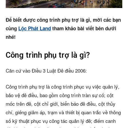
Cho thuê
Để biết được công trình phụ trợ là gì, mời các bạn
Thị trường
cùng
Lộc Phát Land
tham khảo bài viết bên dưới
Liên hệ
nhé!
Công trình phụ trợ là gì?
Search
Căn cứ vào Điều 3 Luật Đê điều 2006:
5/5
(11 Reviews)
Công trình phụ trợ là công trình phục vụ việc quản lý,
bảo vệ đê điều, bao gồm công trình tràn sự cố; cột
mốc trên đê, cột chỉ giới, biển báo đê điều, cột thủy
chí, giếng giảm áp, trạm và thiết bị quan trắc về thông
số kỹ thuật phục vụ công tác quản lý đê; điếm canh