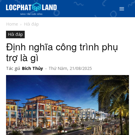
Home
Hỏi đáp
Hỏi đáp
Định nghĩa công trình phụ
Search
trợ là gì
Search
Phiên bản cập nhật V3
Tác giả
Bích Thủy
-
Thứ Năm, 21/08/2025
& tìm kiếm nhanh chóng hơn
5/5
(11 Reviews)
Trang chủ
Dự án
Mua bán