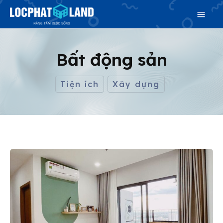
Bất động sản
Search
Tiện ích
Xây dựng
Search
Phiên bản cập nhật V3
& tìm kiếm nhanh chóng hơn
Trang chủ
Dự án
Mua bán