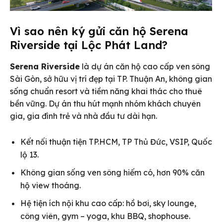
Vì sao nên ký gửi căn hộ Serena
Riverside tại Lộc Phát Land?
Serena Riverside
là dự án căn hộ cao cấp ven sông
Sài Gòn, sở hữu vị trí đẹp tại TP. Thuận An, không gian
sống chuẩn resort và tiềm năng khai thác cho thuê
bền vững. Dự án thu hút mạnh nhóm khách chuyên
gia, gia đình trẻ và nhà đầu tư dài hạn.
Kết nối thuận tiện TP.HCM, TP Thủ Đức, VSIP, Quốc
lộ 13.
Không gian sống ven sông hiếm có, hơn 90% căn
hộ view thoáng.
Hệ tiện ích nội khu cao cấp: hồ bơi, sky lounge,
công viên, gym – yoga, khu BBQ, shophouse.