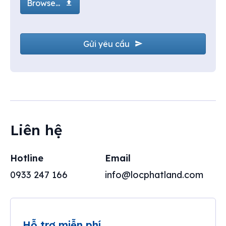
Browse...
Gửi yêu cầu
Y
o
ur
W
e
Liên hệ
b
si
te
Hotline
Email
*
0933 247 166
info@locphatland.com
Hỗ trợ miễn phí