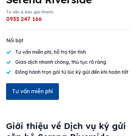
Mua bán
Tư vấn & báo giá nhanh:
0933 247 166
Cho thuê
Thị trường
Nổi bật
Liên hệ
Tư vấn miễn phí, hỗ trợ tận tình
Giao dịch nhanh chóng, thủ tục rõ ràng
Đồng hành trọn gói từ lúc ký gửi đến khi hoàn tất
Search
Tư vấn miễn phí
Giới thiệu về
Dịch vụ ký gửi