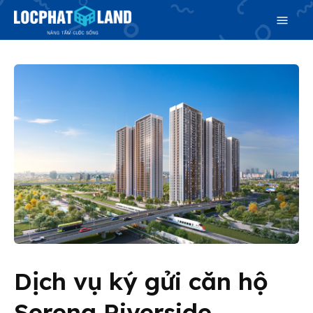
Search
Search
Phiên bản cập nhật V3
& tìm kiếm nhanh chóng hơn
Trang chủ
Dịch vụ ký gửi căn hộ
Dự án
Serena Riverside