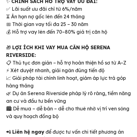
✨
CHÍNH SÁCH HỖ TRỢ VAY ƯU ĐÃI:
✅ Lãi suất ưu đãi chỉ từ 6%/năm
⏳ Ân hạn nợ gốc lên đến 24 tháng
📅 Thời gian vay tối đa 25 – 30 năm
💰 Hỗ trợ vay lên đến 70–80% giá trị căn hộ
🎁
LỢI ÍCH KHI VAY MUA CĂN HỘ SERENA
RIVERSIDE:
📋 Thủ tục đơn giản – hỗ trợ hoàn thiện hồ sơ từ A–Z
⚡ Xét duyệt nhanh, giải ngân đúng tiến độ
📈 Giải pháp tài chính linh hoạt, giảm áp lực trả góp
hàng tháng
🌿 Dự án Serena Riverside pháp lý rõ ràng, tiềm năng
an cư và đầu tư bền vững
🏙 Dễ mua – dễ bán – dễ cho thuê nhờ vị trí ven sông
và quy hoạch đồng bộ
📲
Liên hệ ngay
để được tư vấn chi tiết phương án