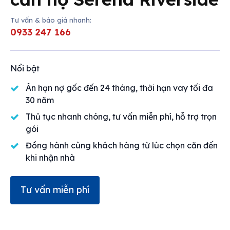
Cho thuê
Tư vấn & báo giá nhanh:
Thị trường
0933 247 166
Liên hệ
Nổi bật
Ân hạn nợ gốc đến 24 tháng, thời hạn vay tối đa
Search
30 năm
Thủ tục nhanh chóng, tư vấn miễn phí, hỗ trợ trọn
gói
Đồng hành cùng khách hàng từ lúc chọn căn đến
khi nhận nhà
Tư vấn miễn phí