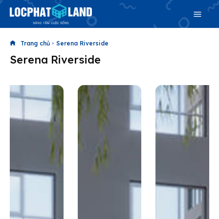
Trang chủ
Serena Riverside
Search
Serena Riverside
Search
Phiên bản cập nhật V3
& tìm kiếm nhanh chóng hơn
Trang chủ
Dự án
Mua bán
Cho thuê