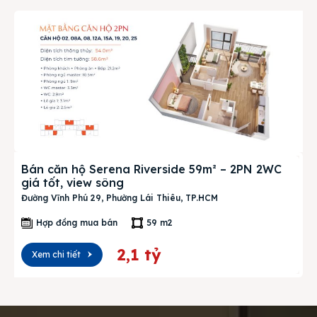
Bán căn hộ Serena Riverside 59m² – 2PN 2WC
giá tốt, view sông
Đường Vĩnh Phú 29, Phường Lái Thiêu, TP.HCM
Hợp đồng mua bán
59 m2
2,1 tỷ
Xem chi tiết