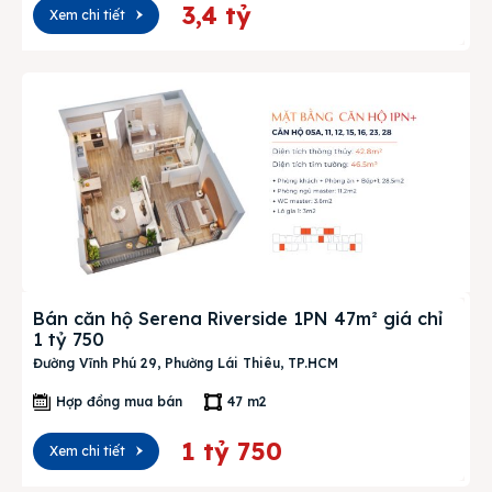
3,4 tỷ
Xem chi tiết
Bán căn hộ Serena Riverside 1PN 47m² giá chỉ
1 tỷ 750
Đường Vĩnh Phú 29, Phường Lái Thiêu, TP.HCM
Hợp đồng mua bán
47 m2
1 tỷ 750
Xem chi tiết