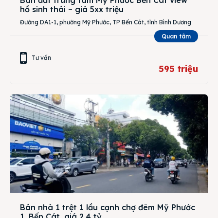
Bán đất trung tâm Mỹ Phước Bến Cát view
hồ sinh thái – giá 5xx triệu
Đường DA1-1, phường Mỹ Phước, TP Bến Cát, tỉnh Bình Dương
Quan tâm
Tư vấn
595 triệu
Bán nhà 1 trệt 1 lầu cạnh chợ đêm Mỹ Phước
1, Bến Cát, giá 2,4 tỷ