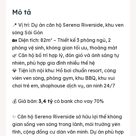
Mô tả
📍 Vị trí: Dự án căn hộ Serena Riverside, khu ven
sông Sài Gòn
🏡 Diện tích: 82m² – Thiết kế 3 phòng ngủ, 2
phòng vệ sinh, không gian tối ưu, thoáng mát
🌿 Căn hộ bố trí hợp lý, đón gió và ánh sáng tự
nhiên, phù hợp gia đình nhiều thế hệ
💎 Tiện ích nội khu: Hồ bơi chuẩn resort, công
viên ven sông, phòng gym, khu BBQ, khu vui
chơi trẻ em, shophouse dịch vụ, an ninh 24/7
💰 Giá bán:
3,4 tỷ
có bank cho vay 70%
✨ Căn hộ Serena Riverside sở hữu lợi thế không
gian sống ven sông trong lành, môi trường yên
tĩnh, cộng đồng cư dân văn minh. Dự án phù hợp