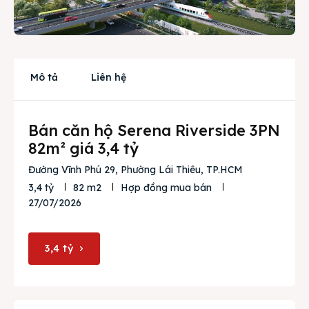
Cho thuê
Thị trường
Mô tả
Liên hệ
Liên hệ
Bán căn hộ Serena Riverside 3PN
Search
82m² giá 3,4 tỷ
Đường Vĩnh Phú 29, Phường Lái Thiêu, TP.HCM
3,4 tỷ
82 m2
Hợp đồng mua bán
27/07/2026
3,4 tỷ