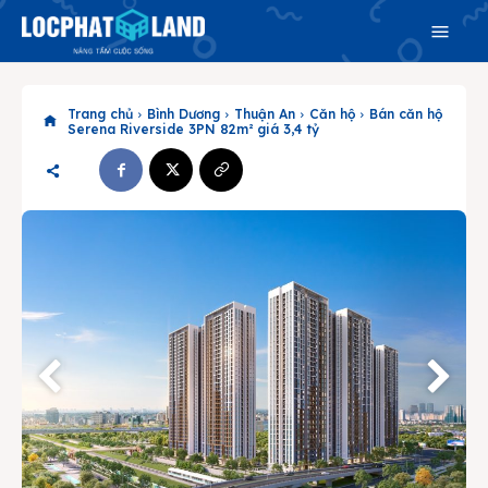
Trang chủ
Bình Dương
Thuận An
Căn hộ
Bán căn hộ
Serena Riverside 3PN 82m² giá 3,4 tỷ
Search
Search
Phiên bản cập nhật V3
& tìm kiếm nhanh chóng hơn
Trang chủ
Dự án
Mua bán