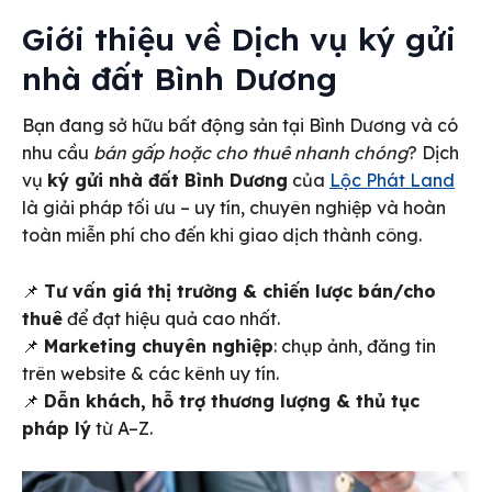
Giới thiệu về
Dịch vụ ký gửi
nhà đất Bình Dương
Bạn đang sở hữu bất động sản tại Bình Dương và có
nhu cầu
bán gấp hoặc cho thuê nhanh chóng
? Dịch
vụ
ký gửi nhà đất Bình Dương
của
Lộc Phát Land
là giải pháp tối ưu – uy tín, chuyên nghiệp và hoàn
toàn miễn phí cho đến khi giao dịch thành công.
📌
Tư vấn giá thị trường & chiến lược bán/cho
thuê
để đạt hiệu quả cao nhất.
📌
Marketing chuyên nghiệp
: chụp ảnh, đăng tin
trên website & các kênh uy tín.
📌
Dẫn khách, hỗ trợ thương lượng & thủ tục
pháp lý
từ A–Z.