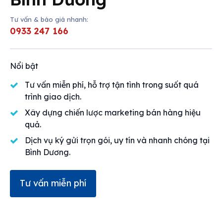
Mua bán
Tư vấn & báo giá nhanh:
Cho thuê
0933 247 166
Thị trường
Nổi bật
Liên hệ
Tư vấn miễn phí, hỗ trợ tận tình trong suốt quá
trình giao dịch.
Search
Xây dựng chiến lược marketing bán hàng hiệu
quả.
Dịch vụ ký gửi trọn gói, uy tín và nhanh chóng tại
Bình Dương.
Tư vấn miễn phí