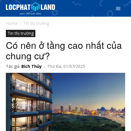
Home
Tin thị trường
Tin thị trường
Có nên ở tầng cao nhất của
chung cư?
Search
Tác giả
Bích Thủy
-
Thứ Ba, 01/07/2025
Search
Phiên bản cập nhật V3
& tìm kiếm nhanh chóng hơn
5/5
(31 Reviews)
Trang chủ
Dự án