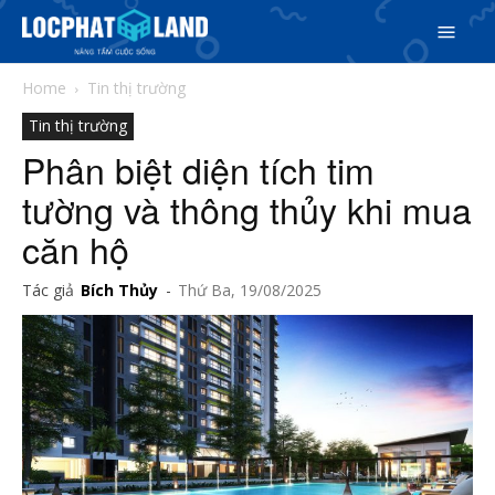
Home
Tin thị trường
Tin thị trường
Phân biệt diện tích tim
tường và thông thủy khi mua
căn hộ
Search
Tác giả
Bích Thủy
-
Thứ Ba, 19/08/2025
Search
Phiên bản cập nhật V3
& tìm kiếm nhanh chóng hơn
5/5
(1 Review)
Trang chủ
Dự án