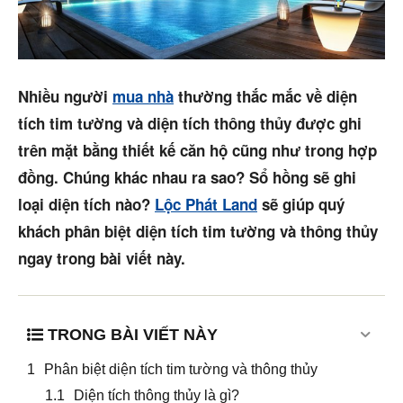
Mua bán
Cho thuê
Nhiều người
mua nhà
thường thắc mắc về diện
tích tim tường và diện tích thông thủy được ghi
Thị trường
trên mặt bằng thiết kế căn hộ cũng như trong hợp
Liên hệ
đồng. Chúng khác nhau ra sao? Sổ hồng sẽ ghi
loại diện tích nào?
Lộc Phát Land
sẽ giúp quý
khách phân biệt diện tích tim tường và thông thủy
Search
ngay trong bài viết này.
5/5
(1 Review)
TRONG BÀI VIẾT NÀY
Phân biệt diện tích tim tường và thông thủy
Diện tích thông thủy là gì?