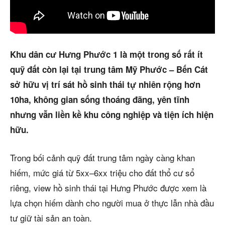
Trang chủ
Dự án
Khu dân cư Hưng Phước 1 là một trong số rất ít
Mua bán
quỹ đất còn lại tại trung tâm Mỹ Phước – Bến Cát
sở hữu vị trí sát hồ sinh thái tự nhiên rộng hơn
Cho thuê
10ha, không gian sống thoáng đãng, yên tĩnh
nhưng vẫn liền kề khu công nghiệp và tiện ích hiện
Thị trường
hữu.
Liên hệ
Trong bối cảnh quỹ đất trung tâm ngày càng khan
hiếm, mức giá từ 5xx–6xx triệu cho đất thổ cư sổ
Search
riêng, view hồ sinh thái tại Hưng Phước được xem là
lựa chọn hiếm dành cho người mua ở thực lẫn nhà đầu
5/5
(53 Reviews)
tư giữ tài sản an toàn.