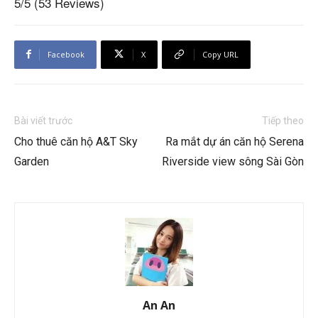
5/5
(53 Reviews)
Facebook
X
Copy URL
Bài viết trước
Tiếp theo
Cho thuê căn hộ A&T Sky
Ra mắt dự án căn hộ Serena
Garden
Riverside view sông Sài Gòn
An An