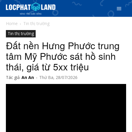
Home
Tin thị trường
Tin thị trường
Đất nền Hưng Phước trung
tâm Mỹ Phước sát hồ sinh
thái, giá từ 5xx triệu
Tác giả
An An
-
Thứ Ba, 28/07/2026
Search
Search
Phiên bản cập nhật V3
& tìm kiếm nhanh chóng hơn
5/5
(53 Reviews)