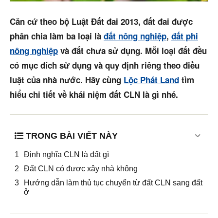
Mua bán
Căn cứ theo bộ Luật Đất đai 2013, đất đai được
Cho thuê
phân chia làm ba loại là
đất nông nghiệp
,
đất phi
nông nghiệp
và đất chưa sử dụng. Mỗi loại đất đều
Thị trường
có mục đích sử dụng và quy định riêng theo điều
Liên hệ
luật của nhà nước. Hãy cùng
Lộc Phát Land
tìm
hiểu chi tiết về khái niệm đất CLN là gì nhé.
Search
TRONG BÀI VIẾT NÀY
5/5
(16 Reviews)
Định nghĩa CLN là đất gì
Đất CLN có được xây nhà không
Hướng dẫn làm thủ tục chuyển từ đất CLN sang đất
ở