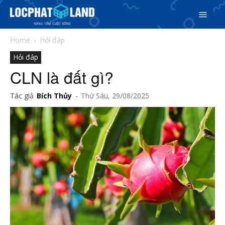
Home
Hỏi đáp
Hỏi đáp
CLN là đất gì?
Tác giả
Bích Thủy
-
Thứ Sáu, 29/08/2025
Search
Search
Phiên bản cập nhật V3
& tìm kiếm nhanh chóng hơn
5/5
(16 Reviews)
Trang chủ
Dự án