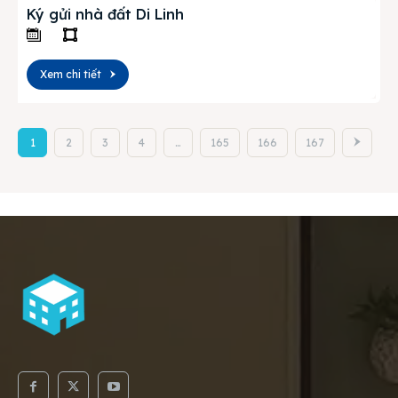
Ký gửi nhà đất Di Linh
Xem chi tiết
1
2
3
4
…
165
166
167