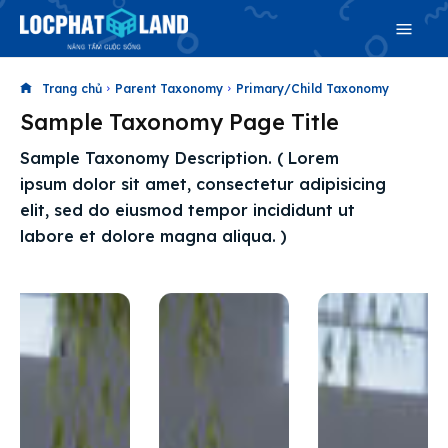
Trang chủ
Parent Taxonomy
Primary/Child Taxonomy
Sample Taxonomy Page Title
Search
Sample Taxonomy Description. ( Lorem
Search
ipsum dolor sit amet, consectetur adipisicing
Phiên bản cập nhật V3
elit, sed do eiusmod tempor incididunt ut
& tìm kiếm nhanh chóng hơn
labore et dolore magna aliqua. )
Trang chủ
Dự án
Mua bán
Cho thuê