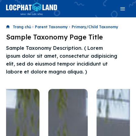
Trang chủ
Parent Taxonomy
Primary/Child Taxonomy
Sample Taxonomy Page Title
Search
Sample Taxonomy Description. ( Lorem
Search
ipsum dolor sit amet, consectetur adipisicing
Phiên bản cập nhật V3
elit, sed do eiusmod tempor incididunt ut
& tìm kiếm nhanh chóng hơn
labore et dolore magna aliqua. )
Trang chủ
Dự án
Mua bán
Cho thuê