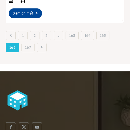
Xem chi tiết
1
2
3
…
163
164
165
166
167