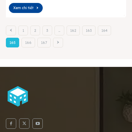
Xem chi tiết
1
2
3
…
162
163
164
165
166
167