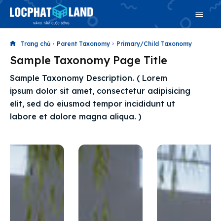
Trang chủ
Parent Taxonomy
Primary/Child Taxonomy
Sample Taxonomy Page Title
Search
Sample Taxonomy Description. ( Lorem
Search
ipsum dolor sit amet, consectetur adipisicing
Phiên bản cập nhật V3
elit, sed do eiusmod tempor incididunt ut
& tìm kiếm nhanh chóng hơn
labore et dolore magna aliqua. )
Trang chủ
Dự án
Mua bán
Cho thuê