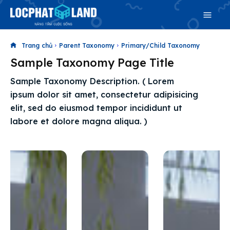
Trang chủ
Parent Taxonomy
Primary/Child Taxonomy
Sample Taxonomy Page Title
Search
Sample Taxonomy Description. ( Lorem
Search
ipsum dolor sit amet, consectetur adipisicing
Phiên bản cập nhật V3
elit, sed do eiusmod tempor incididunt ut
& tìm kiếm nhanh chóng hơn
labore et dolore magna aliqua. )
Trang chủ
Dự án
Mua bán
Cho thuê