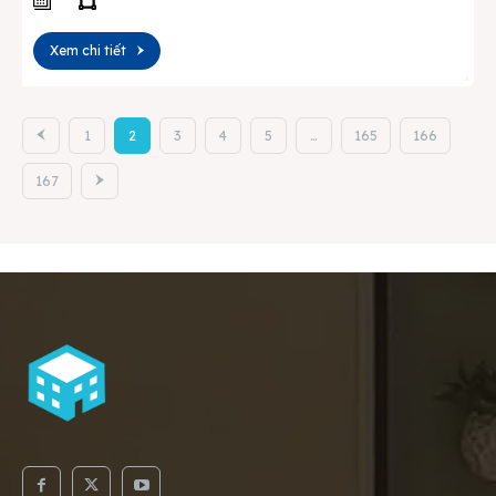
Xem chi tiết
1
2
3
4
5
…
165
166
167