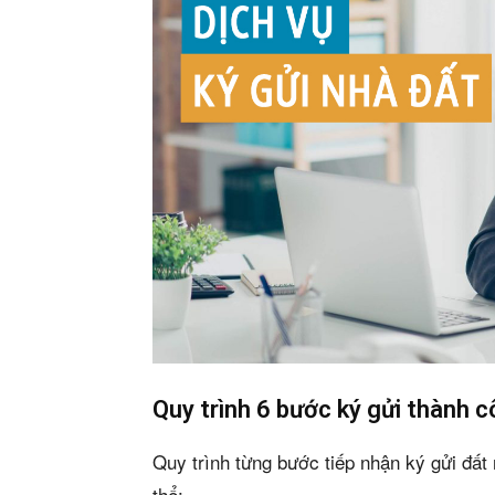
Phiê
& tìm k
Trang
Quy trình 6 bước ký gửi thành 
Dự án
Quy trình từng bước tiếp nhận ký gửi đất
thể: