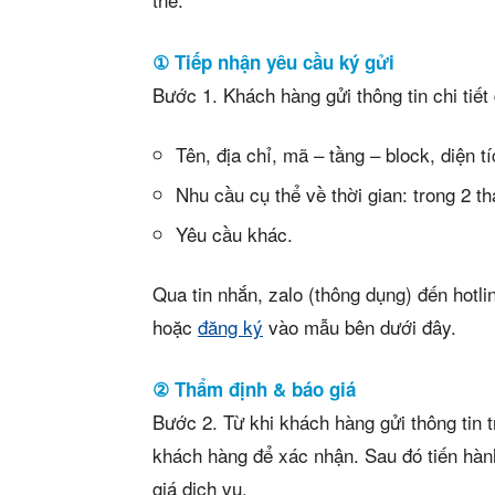
Mua b
Cho t
① Tiếp nhận yêu cầu ký gửi
Bước 1. Khách hàng gửi thông tin chi tiết 
Thị tr
Tên, địa chỉ, mã – tầng – block, diện t
Liên h
Nhu cầu cụ thể về thời gian: trong 2 t
Yêu cầu khác.
Qua tin nhắn, zalo (thông dụng) đến hotl
5/5
(46 Revie
hoặc
đăng ký
vào mẫu bên dưới đây.
② Thẩm định & báo giá
Bước 2. Từ khi khách hàng gửi thông tin t
khách hàng để xác nhận. Sau đó tiến hành
giá dịch vụ.