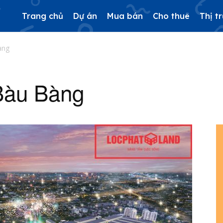
Trang chủ
Dự án
Mua bán
Cho thuê
Thị t
àng
 Bàu Bàng