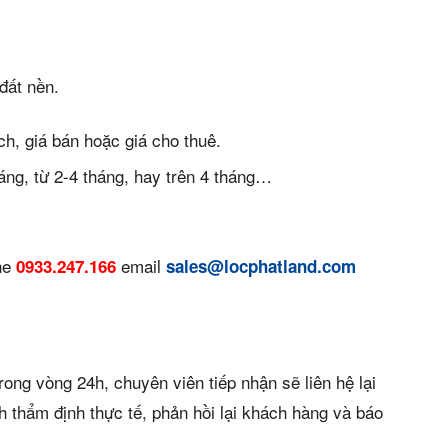
án
huê
đất nền.
ường
ích, giá bán hoặc giá cho thuê.
ệ
háng, từ 2-4 tháng, hay trên 4 tháng…
ine
email
0933.247.166
sales@locphatland.com
ws)
rong vòng 24h, chuyên viên tiếp nhận sẽ liên hệ lại
 thẩm định thực tế, phản hồi lại khách hàng và báo