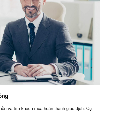
n bản cập nhật V3
iếm nhanh chóng hơn
 chủ
công
 nền và tìm khách mua hoàn thành giao dịch. Cụ