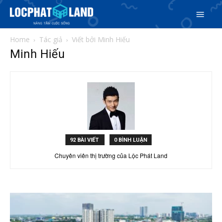
Home
Tác giả
Viết bởi Minh Hiếu
Minh Hiếu
Search
Search
Phiên bản cập nhật V3
& tìm kiếm nhanh chóng hơn
92 BÀI VIẾT
0 BÌNH LUẬN
Trang chủ
Chuyên viên thị trường của Lộc Phát Land
Dự án
Mua bán
Cho thuê