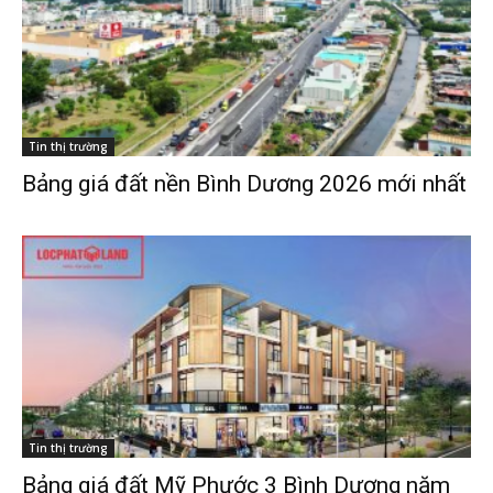
Thị trường
Liên hệ
Tin thị trường
Search
Bảng giá đất nền Bình Dương 2026 mới nhất
Tin thị trường
Bảng giá đất Mỹ Phước 3 Bình Dương năm