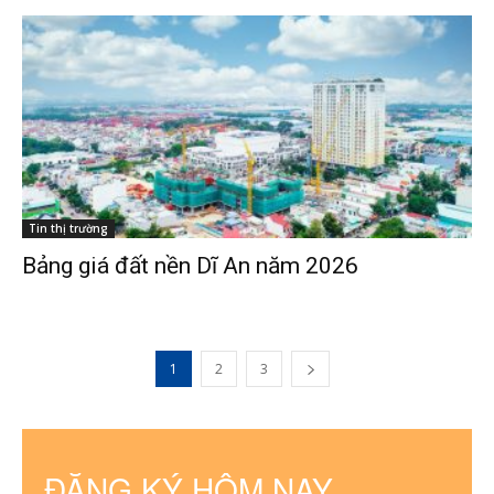
Tin thị trường
Bảng giá đất nền Dĩ An năm 2026
1
2
3
ĐĂNG KÝ HÔM NAY