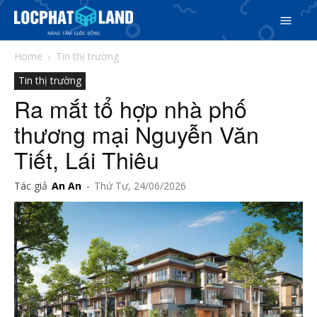
Home
Tin thị trường
Tin thị trường
Ra mắt tổ hợp nhà phố
thương mại Nguyễn Văn
Search
Tiết, Lái Thiêu
Search
Phiên bản cập nhật V3
Tác giả
An An
-
Thứ Tư, 24/06/2026
& tìm kiếm nhanh chóng hơn
5/5
(36 Reviews)
Trang chủ
Dự án