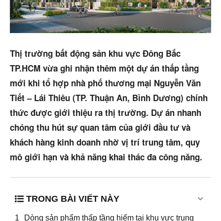
Mua bán
Cho thuê
Thị trường bất động sản khu vực Đông Bắc
Thị trường
TP.HCM vừa ghi nhận thêm một dự án thấp tầng
Liên hệ
mới khi tổ hợp nhà phố thương mại Nguyễn Văn
Tiết – Lái Thiêu (TP. Thuận An, Bình Dương) chính
thức được giới thiệu ra thị trường. Dự án nhanh
Search
chóng thu hút sự quan tâm của giới đầu tư và
khách hàng kinh doanh nhờ vị trí trung tâm, quy
5/5
(36 Reviews)
mô giới hạn và khả năng khai thác đa công năng.
TRONG BÀI VIẾT NÀY
Dòng sản phẩm thấp tầng hiếm tại khu vực trung