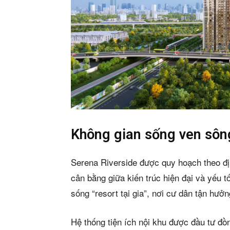
Phiê
Không gian sống ven sông
& tìm k
Serena Riverside được quy hoạch theo đị
cân bằng giữa kiến trúc hiện đại và yếu 
Trang
sống “resort tại gia”, nơi cư dân tận hưởn
Dự án
Hệ thống tiện ích nội khu được đầu tư đồn