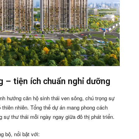
n bản cập nhật V3
 – tiện ích chuẩn nghỉ dưỡng
iếm nhanh chóng hơn
nh hướng căn hộ sinh thái ven sông, chú trọng sự
tố thiên nhiên. Tổng thể dự án mang phong cách
 chủ
g sự thư thái mỗi ngày ngay giữa đô thị phát triển.
g bộ, nổi bật với: