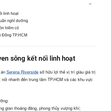
i linh hoạt
huẩn nghỉ dưỡng
Gòn hiếm có
khu Đông TP.HCM
ven sông kết nối linh hoạt
ự án
Serena Riverside
sở hữu lợi thế vị trí giàu giá trị
ết nối nhanh đến trung tâm TP.HCM và các khu vực
ưởng:
ng gian thoáng đãng, phong thủy vượng khí;