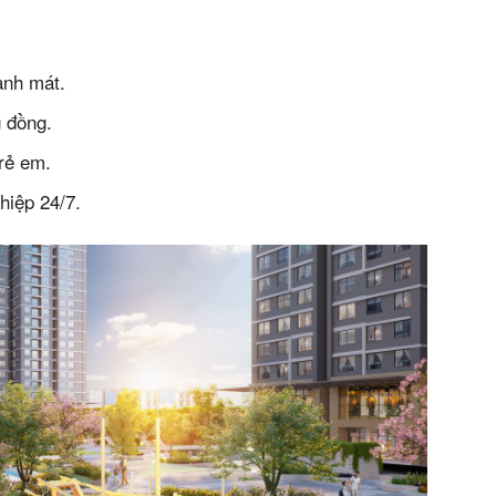
án
huê
anh mát.
ường
 đồng.
ệ
trẻ em.
hiệp 24/7.
ws)