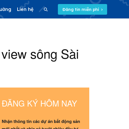
rường
Liên hệ
Đăng tin miễn phí
Search
 view sông Sài
Search
5/5
(36 Reviews)
ĐĂNG KÝ HÔM NAY
Nhận thông tin các dự án bất động sản
mới nhất và chia sẻ tuyệt chiêu đầu tư