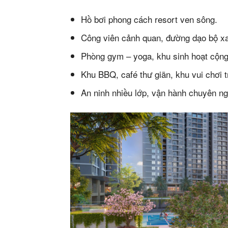
Mua b
Hồ bơi phong cách resort ven sông.
Cho t
Công viên cảnh quan, đường dạo bộ x
Thị tr
Phòng gym – yoga, khu sinh hoạt cộng
Liên h
Khu BBQ, café thư giãn, khu vui chơi 
An ninh nhiều lớp, vận hành chuyên ng
5/5
(36 Revie