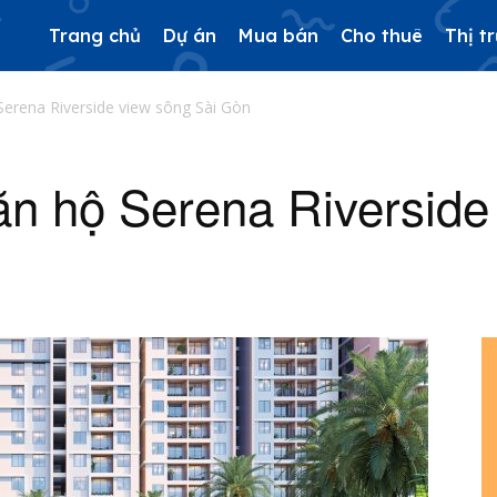
Trang chủ
Dự án
Mua bán
Cho thuê
Thị t
Serena Riverside view sông Sài Gòn
n hộ Serena Riverside