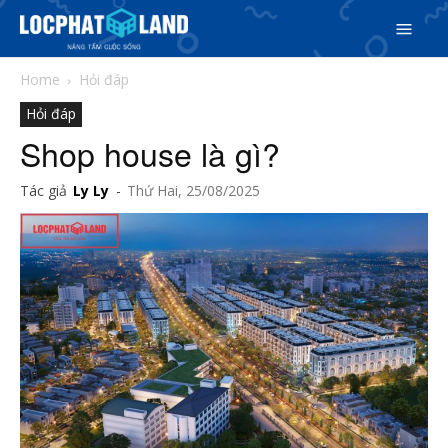
Home
Hỏi đáp
Hỏi đáp
Shop house là gì?
Tác giả
Ly Ly
-
Thứ Hai, 25/08/2025
Search
Search
Phiên bản cập nhật V3
& tìm kiếm nhanh chóng hơn
5/5
(4 Reviews)
Trang chủ
Dự án