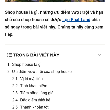
Mua bán
Shop house là gì, những ưu điểm vượt trội và hạn
Cho thuê
chế của shop house sẽ được
Lộc Phát Land
chia
sẻ ngay trong bài viết này. Chúng ta hãy cùng xem
Thị trường
tiếp.
Liên hệ
TRONG BÀI VIẾT NÀY
Search
Shop house là gì
Ưu điểm vượt trội của shop house
5/5
(4 Reviews)
Vị trí mặt tiền
Tính khan hiếm
Tiềm năng tăng giá
Đặc điểm thiết kế
Thanh khoản tốt