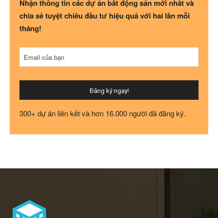
Nhận thông tin các dự án bất động sản mới nhất và
chia sẻ tuyệt chiêu đầu tư hiệu quả với hai lần mỗi
tháng!
Your
Email của bạn
Website
*
Đăng ký ngay!
300+ dự án liên kết và hơn 16.000 người đã đăng ký.