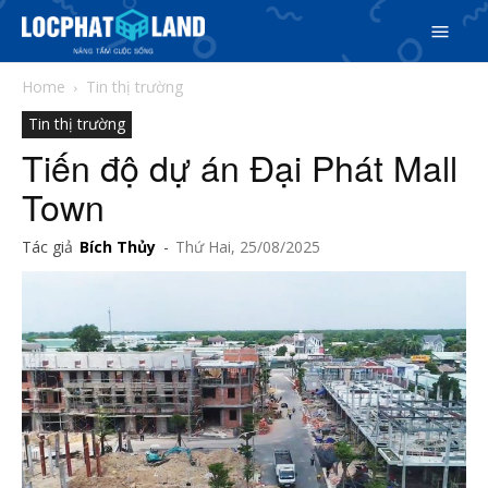
Home
Tin thị trường
Tin thị trường
Tiến độ dự án Đại Phát Mall
Town
Search
Tác giả
Bích Thủy
-
Thứ Hai, 25/08/2025
Search
Phiên bản cập nhật V3
& tìm kiếm nhanh chóng hơn
5/5
(5 Reviews)
Trang chủ
Dự án
Mua bán