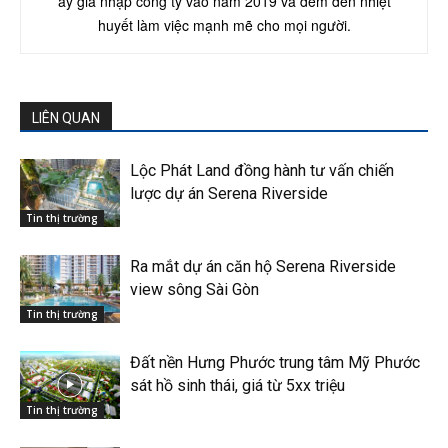
ấy gia nhập công ty vào năm 2019 và đem đến nhiệt
huyết làm việc mạnh mẽ cho mọi người.
LIÊN QUAN
Lộc Phát Land đồng hành tư vấn chiến
lược dự án Serena Riverside
Tin thị trường
Ra mắt dự án căn hộ Serena Riverside
view sông Sài Gòn
Tin thị trường
Đất nền Hưng Phước trung tâm Mỹ Phước
sát hồ sinh thái, giá từ 5xx triệu
Tin thị trường