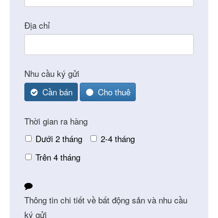
Địa chỉ
Nhu cầu ký gửi
Cần bán
Cho thuê
Thời gian ra hàng
Dưới 2 tháng
2-4 tháng
Trên 4 tháng
Website
URL
Thông tin chi tiết về bất động sản và nhu cầu
*
ký gửi