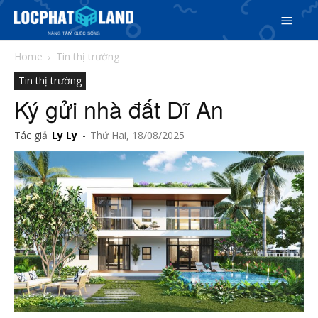
Home
Tin thị trường
Tin thị trường
Ký gửi nhà đất Dĩ An
Tác giả
Ly Ly
-
Thứ Hai, 18/08/2025
Search
Search
Phiên bản cập nhật V3
& tìm kiếm nhanh chóng hơn
5/5
(12 Reviews)