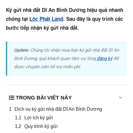
Trang chủ
Ký gửi nhà đất Dĩ An Bình Dương hiệu quả nhanh
Dự án
chóng tại
Lộc Phát Land
. Sau đây là quy trình các
bước tiếp nhận ký gửi nhà đất.
Mua bán
Cho thuê
Update:
Chúng tôi nhận mua bán ký gửi nhà đất Dĩ An
Thị trường
Bình Dương, quý khách quan tâm vui lòng
đăng ký
để
được chuyên viên hỗ trợ miễn phí.
Liên hệ
Search
TRONG BÀI VIẾT NÀY
5/5
(12 Reviews)
Dịch vụ ký gửi nhà đất Dĩ An Bình Dương
Lợi ích ký gửi
Quy trình ký gửi