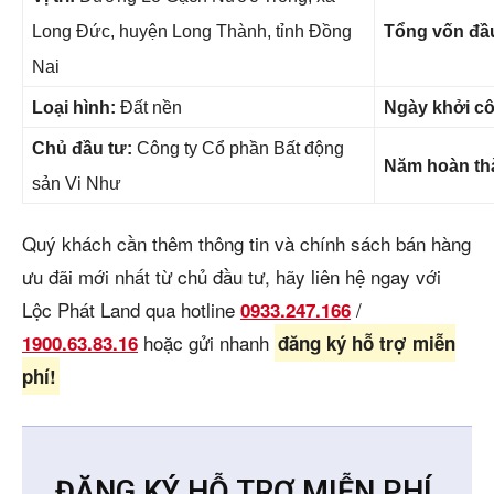
Long Đức, huyện Long Thành, tỉnh Đồng
Tổng vốn đầu
Nai
Loại hình:
Đất nền
Ngày khởi c
Chủ đầu tư:
Công ty Cổ phần Bất động
Năm hoàn th
sản Vi Như
Quý khách cần thêm thông tin và chính sách bán hàng
ưu đãi mới nhất từ chủ đầu tư, hãy liên hệ ngay với
Lộc Phát Land qua hotline
/
0933.247.166
hoặc gửi nhanh
1900.63.83.16
đăng ký hỗ trợ miễn
phí!
ĐĂNG KÝ HỖ TRỢ MIỄN PHÍ