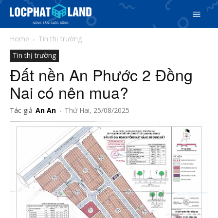
Home
Tin thị trường
Tin thị trường
Đất nền An Phước 2 Đồng
Nai có nên mua?
Search
Tác giả
An An
-
Thứ Hai, 25/08/2025
Search
Phiên bản cập nhật V3
& tìm kiếm nhanh chóng hơn
5/5
(4 Reviews)
Trang chủ
Dự án