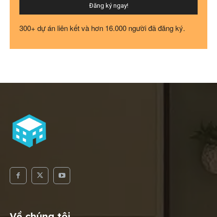
Đăng ký ngay!
300+ dự án liên kết và hơn 16.000 người đã đăng ký.
Về chúng tôi