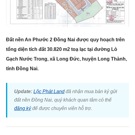
Mua bán
Cho thuê
Thị trường
Đất nền An Phước 2 Đồng Nai được quy hoạch trên
tổng diện tích đất 30.820 m2 toạ lạc tại đường Lò
Liên hệ
Gạch Nước Trong, xã Long Đức, huyện Long Thành,
tỉnh Đồng Nai.
Search
5/5
(4 Reviews)
Update:
Lộc Phát Land
đã nhận mua bán ký gửi
đất nền Đồng Nai, quý khách quan tâm có thể
đăng ký
để được chuyên viên hỗ trợ.