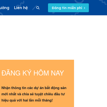
rường
Liên hệ
Đăng tin miễn phí
Search
Search
5/5
(1 Review)
ĐĂNG KÝ HÔM NAY
Nhận thông tin các dự án bất động sản
mới nhất và chia sẻ tuyệt chiêu đầu tư
hiệu quả với hai lần mỗi tháng!