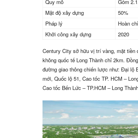
Quy mô
Gồm 2.12
Mật độ xây dựng
50%
Pháp lý
Hoàn ch
Khởi công xây dựng
2020
Century City sở hữu vị trí vàng, mặt ti
không quốc tế Long Thành chỉ 2km. Đồng th
đường giao thông chiến lược như: Đại lộ
Phiê
mới, Quốc lộ 51, Cao tốc TP. HCM – Lon
Cao tốc Bến Lức – TP.HCM – Long Thà
& tìm k
Trang
Dự án