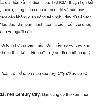
đắc địa, liền kề TP Biên Hòa, TP.HCM, thuận tiện kết
, metro, cảng biển quốc tế, quốc lộ và sân bay
em đến không gian sống tiện nghi, đầy đủ tiện ích,
âu dài. Khi hoàn thành, còn là điểm đến vui chơi,
hách và người dân.
h lời lớn nhờ giá bán thấp hơn nhiều so với các khu
á không thua kém. Hơn nữa, dự án đã có bộ pháp lý
 toàn có thể chọn mua Century City để an cư và
. Bạn cũng có thể xem thêm:
đất nền Century City