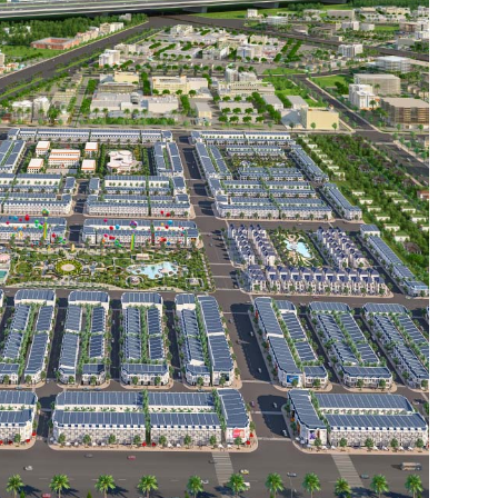
án
huê
ường
ệ
)