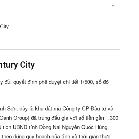
City
ntury City
y đủ: quyết định phê duyệt chi tiết 1/500, sổ đỏ
ình Sơn, đây là khu đất mà Công ty CP Đầu tư và
 Oanh Group) đã trúng đấu giá với số tiền gần 1.300
hủ tịch UBND tỉnh Đồng Nai Nguyễn Quốc Hùng,
n theo đúng quy hoạch của tỉnh và thời gian thực