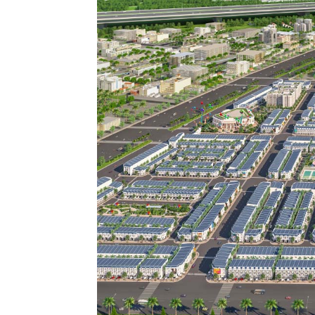
Mua b
Cho t
Thị tr
Liên h
5/5
(1 Review