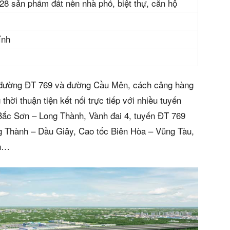
8 sản phẩm đất nền nhà phố, biệt thự, căn hộ
ỉnh
ền đường ĐT 769 và đường Cầu Mên, cách cảng hàng
ời thuận tiện kết nối trực tiếp với nhiều tuyến
 Bắc Sơn – Long Thành, Vành đai 4, tuyến ĐT 769
n bản cập nhật V3
g Thành – Dầu Giây, Cao tốc Biên Hòa – Vũng Tàu,
nh…
iếm nhanh chóng hơn
 chủ