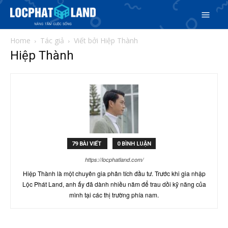
Home
Tác giả
Viết bởi Hiệp Thành
Hiệp Thành
Search
Search
Phiên bản cập nhật V3
& tìm kiếm nhanh chóng hơn
79 BÀI VIẾT
0 BÌNH LUẬN
Trang chủ
https://locphatland.com/
Dự án
Hiệp Thành là một chuyên gia phân tích đầu tư. Trước khi gia nhập
Lộc Phát Land, anh ấy đã dành nhiều năm để trau dồi kỹ năng của
mình tại các thị trường phía nam.
Mua bán
Cho thuê