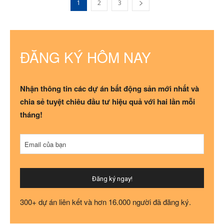
1
2
3
ĐĂNG KÝ HÔM NAY
Nhận thông tin các dự án bất động sản mới nhất và
chia sẻ tuyệt chiêu đầu tư hiệu quả với hai lần mỗi
tháng!
Email của bạn
Đăng ký ngay!
Business
300+ dự án liên kết và hơn 16.000 người đã đăng ký.
Email
*