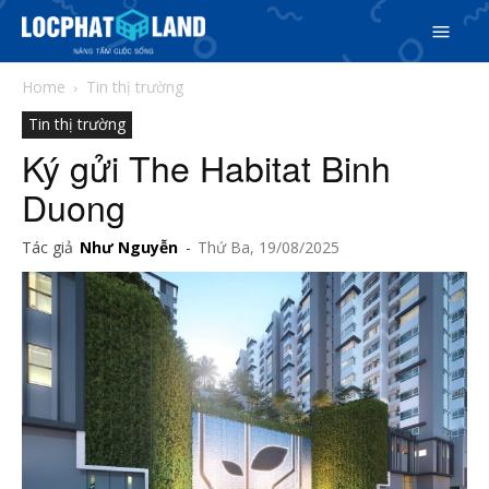
Home
Tin thị trường
Tin thị trường
Ký gửi The Habitat Binh
Duong
Tác giả
Như Nguyễn
-
Thứ Ba, 19/08/2025
Search
Search
Phiên bản cập nhật V3
& tìm kiếm nhanh chóng hơn
5/5
(1 Review)