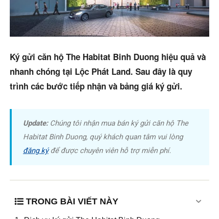
Trang chủ
Dự án
Ký gửi căn hộ The Habitat Binh Duong hiệu quả và
Mua bán
nhanh chóng tại Lộc Phát Land. Sau đây là quy
Cho thuê
trình các bước tiếp nhận và bảng giá ký gửi.
Thị trường
Update:
Chúng tôi nhận mua bán ký gửi căn hộ The
Liên hệ
Habitat Binh Duong, quý khách quan tâm vui lòng
đăng ký
để được chuyên viên hỗ trợ miễn phí.
Search
5/5
(1 Review)
TRONG BÀI VIẾT NÀY