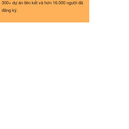
300+ dự án liên kết và hơn 16.000 người đã
đăng ký.