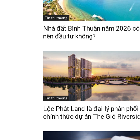
Tin thị trường
Nhà đất Bình Thuận năm 2026 có
nên đầu tư không?
Phiê
& tìm k
Trang
Tin thị trường
Dự án
Lộc Phát Land là đại lý phân phối
chính thức dự án The Gió Riversi
Mua b
Cho t