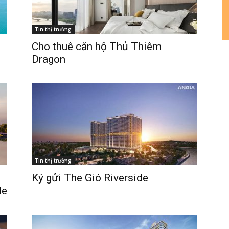
Tin thị trường
Cho thuê căn hộ Thủ Thiêm
Dragon
n bản cập nhật V3
iếm nhanh chóng hơn
 chủ
Tin thị trường
Ký gửi The Gió Riverside
de
án
huê