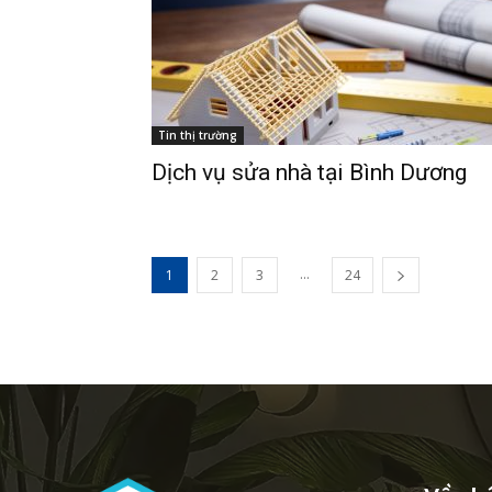
Thị tr
Liên h
Tin thị trường
Dịch vụ sửa nhà tại Bình Dương
...
1
2
3
24