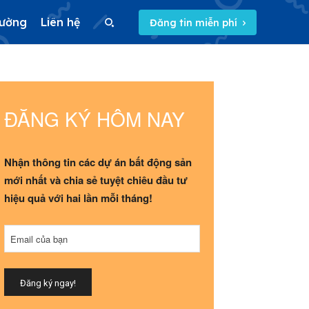
rường
Liên hệ
Đăng tin miễn phí
Search
Search
ĐĂNG KÝ HÔM NAY
Nhận thông tin các dự án bất động sản
mới nhất và chia sẻ tuyệt chiêu đầu tư
hiệu quả với hai lần mỗi tháng!
Email
*
Email của bạn
Đăng ký ngay!