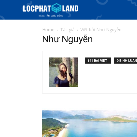
Home
Tác giả
Viết bởi Như Nguyễn
Như Nguyễn
141 BÀI VIẾT
0 BÌNH LUẬN