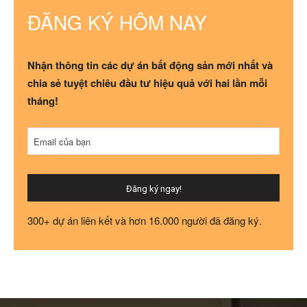
ĐĂNG KÝ HÔM NAY
Nhận thông tin các dự án bất động sản mới nhất và
chia sẻ tuyệt chiêu đầu tư hiệu quả với hai lần mỗi
tháng!
Email của bạn
Đăng ký ngay!
Phone
300+ dự án liên kết và hơn 16.000 người đã đăng ký.
Number
*