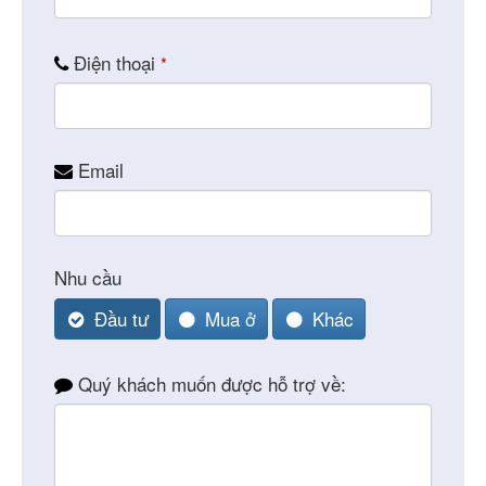
Điện thoại
*
Email
Phone
Nhu cầu
Number
*
Đầu tư
Mua ở
Khác
Quý khách muốn được hỗ trợ về: