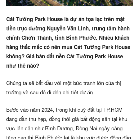
5/5
(20 Reviews)
Trang chủ
Cát Tường Park House là dự án tọa lạc trên mặt
tiền trục đường Nguyễn Văn Linh, trung tâm hành
Dự án
chính Chơn Thành, tỉnh Bình Phước. Nhiều khách
Mua bán
hàng thắc mắc có nên mua Cát Tường Park House
không? Giá bán đất nền Cát Tường Park House
Cho thuê
như thế nào?
Thị trường
Chúng ta sẽ bắt đầu với một bức tranh lớn của thị
Liên hệ
trường và sau đó đi đến chi tiết dự án.
Bước vào năm 2024, trong khi quỹ đất tại TP.HCM
Search
đang dần thu hẹp, đồng thời giá bất động sản tại khu
vực lân cận như Bình Dương, Đồng Nai ngày càng
5/5
(20 Reviews)
tăng cao thì Bình Phước lại là khu vực được đông đảo