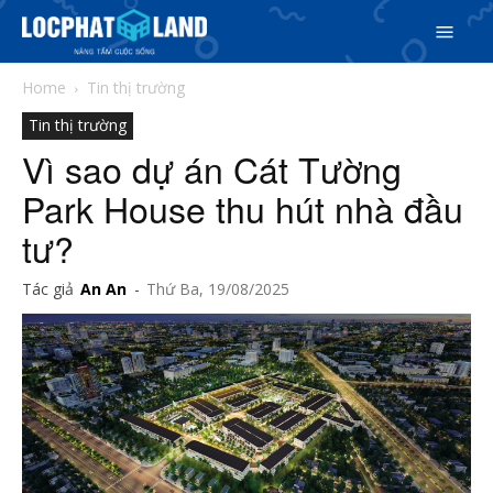
Home
Tin thị trường
Tin thị trường
Vì sao dự án Cát Tường
Park House thu hút nhà đầu
tư?
Tác giả
An An
-
Thứ Ba, 19/08/2025
Search
Search
Phiên bản cập nhật V3
& tìm kiếm nhanh chóng hơn