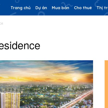
Trang chủ
Dự án
Mua bán
Cho thuê
Thị t
ce
esidence