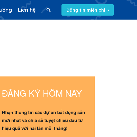
rường
Liên hệ
Đăng tin miễn phí
Search
Search
5/5
(2 Reviews)
ĐĂNG KÝ HÔM NAY
Nhận thông tin các dự án bất động sản
mới nhất và chia sẻ tuyệt chiêu đầu tư
hiệu quả với hai lần mỗi tháng!