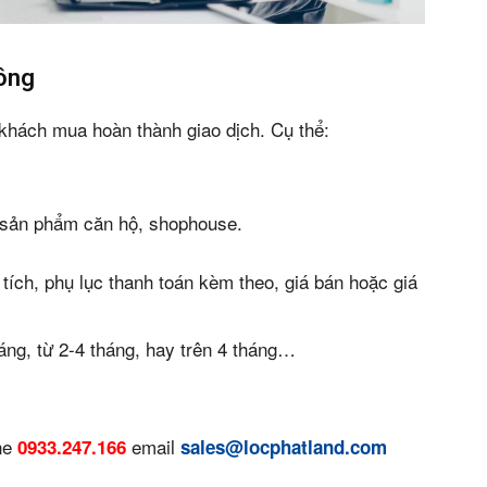
án
huê
công
ường
 khách mua hoàn thành giao dịch. Cụ thể:
ệ
t sản phẩm căn hộ, shophouse.
 tích, phụ lục thanh toán kèm theo, giá bán hoặc giá
s)
háng, từ 2-4 tháng, hay trên 4 tháng…
ine
email
0933.247.166
sales@locphatland.com