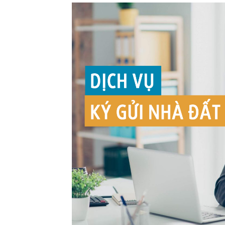
Phiê
& tìm k
Trang
Dự án