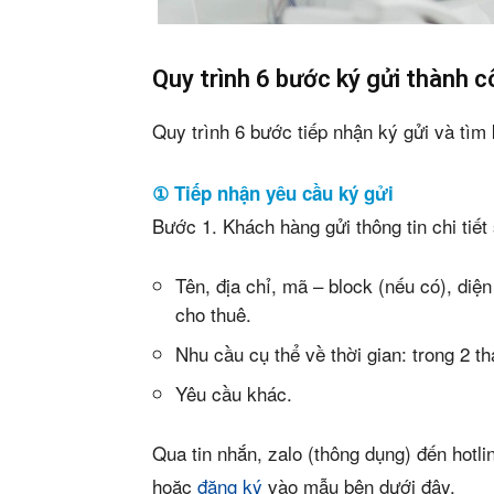
Mua b
Cho t
Quy trình 6 bước ký gửi thành 
Thị tr
Quy trình 6 bước tiếp nhận ký gửi và tìm
Liên h
① Tiếp nhận yêu cầu ký gửi
Bước 1. Khách hàng gửi thông tin chi tiế
Tên, địa chỉ, mã – block (nếu có), diện
5/5
(2 Review
cho thuê.
Nhu cầu cụ thể về thời gian: trong 2 t
Yêu cầu khác.
Qua tin nhắn, zalo (thông dụng) đến hotl
hoặc
đăng ký
vào mẫu bên dưới đây.