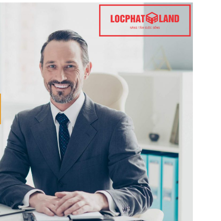
n bản cập nhật V3
iếm nhanh chóng hơn
 chủ