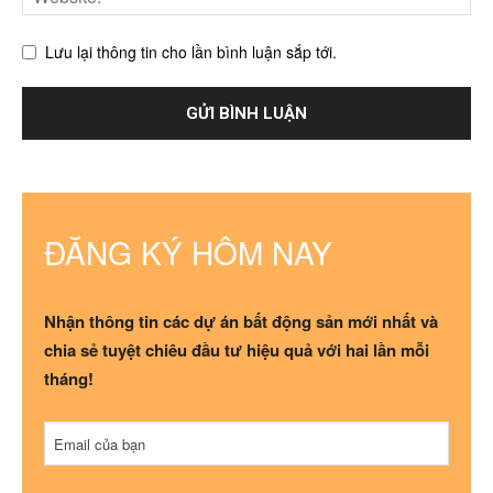
Lưu lại thông tin cho lần bình luận sắp tới.
ĐĂNG KÝ HÔM NAY
Nhận thông tin các dự án bất động sản mới nhất và
chia sẻ tuyệt chiêu đầu tư hiệu quả với hai lần mỗi
tháng!
Email
*
Email của bạn