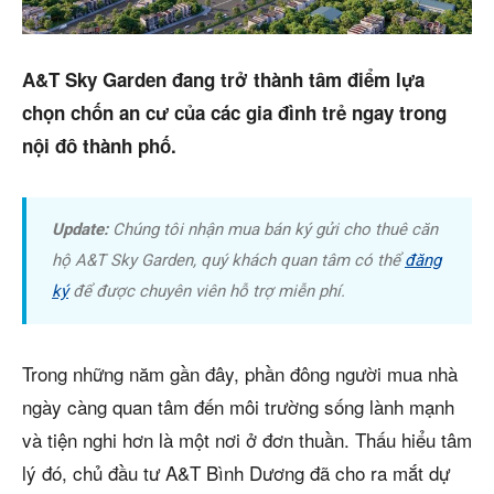
Trang chủ
A&T Sky Garden đang trở thành tâm điểm lựa
Dự án
chọn chốn an cư của các gia đình trẻ ngay trong
Mua bán
nội đô thành phố.
Cho thuê
Update:
Chúng tôi nhận mua bán ký gửi cho thuê căn
Thị trường
hộ A&T Sky Garden, quý khách quan tâm có thể
đăng
ký
để được chuyên viên hỗ trợ miễn phí.
Liên hệ
Trong những năm gần đây, phần đông người mua nhà
Search
ngày càng quan tâm đến môi trường sống lành mạnh
và tiện nghi hơn là một nơi ở đơn thuần. Thấu hiểu tâm
5/5
(1 Review)
lý đó, chủ đầu tư A&T Bình Dương đã cho ra mắt dự