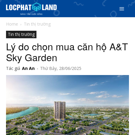
Home
Tin thị trường
Tin thị trường
Lý do chọn mua căn hộ A&T
Sky Garden
Tác giả
An An
-
Thứ Bảy, 28/06/2025
Search
Search
Phiên bản cập nhật V3
& tìm kiếm nhanh chóng hơn
5/5
(1 Review)