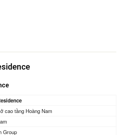
esidence
nce
esidence
 ở cao tầng Hoàng Nam
Nam
h Group