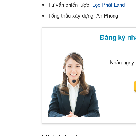
Mua b
Tư vấn chiến lược:
Lộc Phát Land
Cho t
Tổng thầu xây dựng: An Phong
Thị tr
Đăng ký nhậ
Liên h
Nhận ngay
5/5
(22 Revie