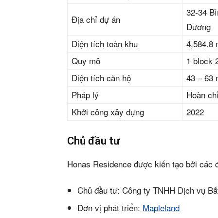
32-34 Bì
Địa chỉ dự án
Dương
Diện tích toàn khu
4,584.8
Quy mô
1 block 
Diện tích căn hộ
43 – 63
Pháp lý
Hoàn ch
Khởi công xây dựng
2022
Phiê
& tìm k
Chủ đầu tư
Honas Residence được kiến tạo bởi các đơ
Trang
Chủ đầu tư: Công ty TNHH Dịch vụ B
Dự án
Đơn vị phát triển:
Mapleland