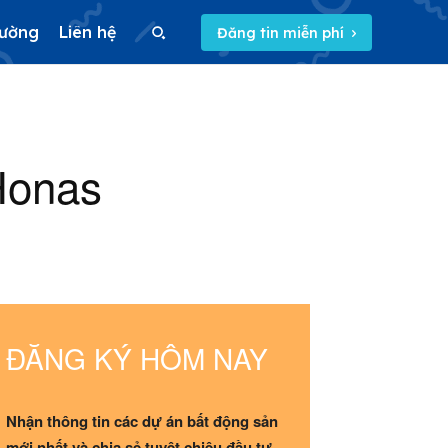
rường
Liên hệ
Đăng tin miễn phí
Search
Honas
Search
5/5
(22 Reviews)
ĐĂNG KÝ HÔM NAY
Nhận thông tin các dự án bất động sản
mới nhất và chia sẻ tuyệt chiêu đầu tư