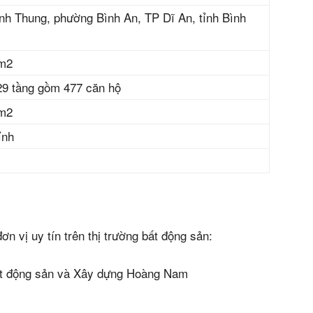
nh Thung, phường Bình An, TP Dĩ An, tỉnh Bình
 m2
29 tầng gồm 477 căn hộ
 m2
ỉnh
n bản cập nhật V3
iếm nhanh chóng hơn
n vị uy tín trên thị trường bất động sản:
 chủ
ất động sản và Xây dựng Hoàng Nam