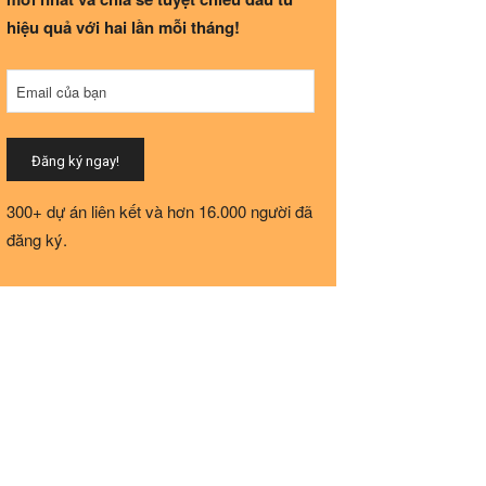
hiệu quả với hai lần mỗi tháng!
Email của bạn
Đăng ký ngay!
Email
300+ dự án liên kết và hơn 16.000 người đã
Address
*
đăng ký.