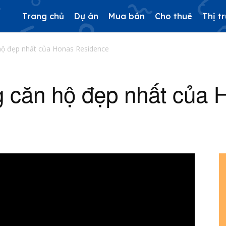
Trang chủ
Dự án
Mua bán
Cho thuê
Thị t
hộ đẹp nhất của Honas Residence
g căn hộ đẹp nhất của 