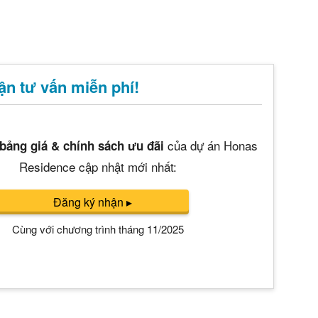
án
huê
ường
n tư vấn miễn phí!
ệ
của dự án Honas
bảng giá & chính sách ưu đãi
Residence cập nhật mới nhất:
ws)
Đăng ký nhận
▸
Cùng với chương trình tháng 11/2025