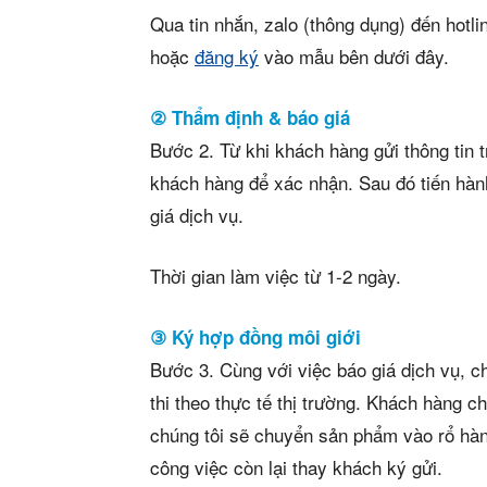
Mua b
Qua tin nhắn, zalo (thông dụng) đến hotl
Cho t
hoặc
đăng ký
vào mẫu bên dưới đây.
Thị tr
② Thẩm định & báo giá
Bước 2. Từ khi khách hàng gửi thông tin t
Liên h
khách hàng để xác nhận. Sau đó tiến hành
giá dịch vụ.
Thời gian làm việc từ 1-2 ngày.
5/5
(31 Revie
③ Ký hợp đồng môi giới
Bước 3. Cùng với việc báo giá dịch vụ, c
thi theo thực tế thị trường. Khách hàng c
chúng tôi sẽ chuyển sản phẩm vào rổ hàn
công việc còn lại thay khách ký gửi.