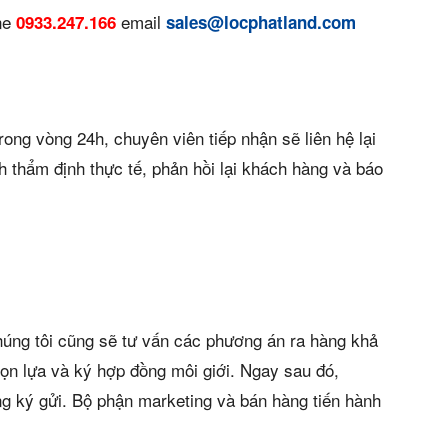
án
ine
email
0933.247.166
sales@locphatland.com
huê
ường
rong vòng 24h, chuyên viên tiếp nhận sẽ liên hệ lại
ệ
 thẩm định thực tế, phản hồi lại khách hàng và báo
ws)
húng tôi cũng sẽ tư vấn các phương án ra hàng khả
họn lựa và ký hợp đồng môi giới. Ngay sau đó,
g ký gửi. Bộ phận marketing và bán hàng tiến hành