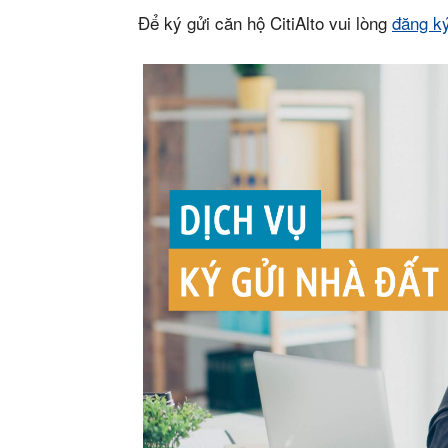
Để ký gửi căn hộ CitiAlto vui lòng
đăng k