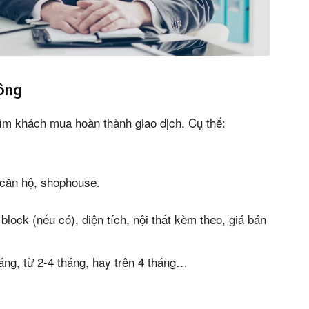
công
tìm khách mua hoàn thành giao dịch. Cụ thể:
n bản cập nhật V3
t căn hộ, shophouse.
iếm nhanh chóng hơn
block (nếu có), diện tích, nội thất kèm theo, giá bán
 chủ
háng, từ 2-4 tháng, hay trên 4 tháng…