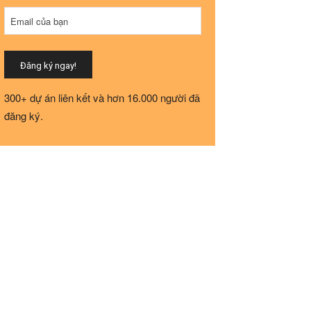
Email của bạn
Đăng ký ngay!
Business
300+ dự án liên kết và hơn 16.000 người đã
Email
*
đăng ký.