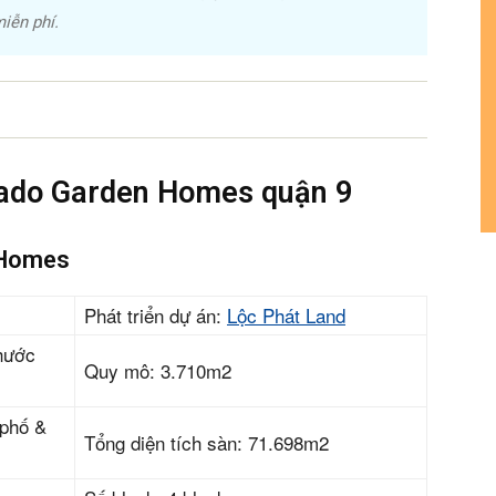
án
huê
ường
ệ
hức hợp với quy mô 3.710m2 toạ lạc trên mặt
ng Phước Long, quận 9. Sau đây là những thông
s)
ăn hộ Hado Garden Homes, quý khách quan tâm vui
iễn phí.