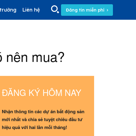
 trường
Liên hệ
Đăng tin miễn phí
Search
Search
ó nên mua?
5/5
(2 Reviews)
ĐĂNG KÝ HÔM NAY
Nhận thông tin các dự án bất động sản
mới nhất và chia sẻ tuyệt chiêu đầu tư
hiệu quả với hai lần mỗi tháng!