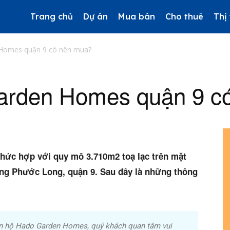
Trang chủ
Dự án
Mua bán
Cho thuê
Thị
Homes quận 9 có nên mua?
arden Homes quận 9 c
n bản cập nhật V3
iếm nhanh chóng hơn
 chủ