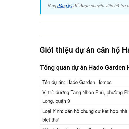
Dự án
Mua b
Cho t
Thị tr
Liên h
Căn hộ Hado Garden Homes là dự án p
tiền trục đường Tăng Nhơn Phú, phườ
tin cần biết về dự án.
5/5
(2 Review
Update:
Chúng tôi nhận mua bán ký gửi c
lòng
đăng ký
để được chuyên viên hỗ trợ m