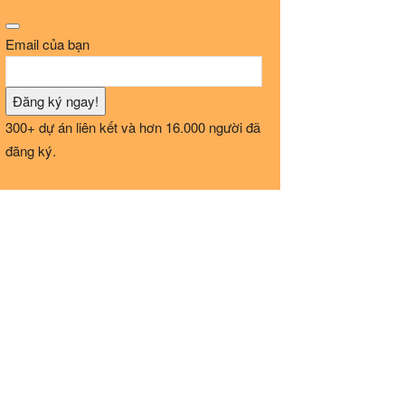
Email
Address
*
Email của bạn
Đăng ký ngay!
300+ dự án liên kết và hơn 16.000 người đã
đăng ký.
Search