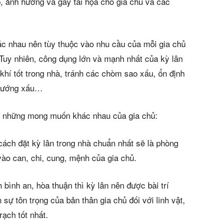
án
, ảnh hưởng và gây tai họa cho gia chủ và các
huê
ác nhau nên tùy thuộc vào nhu cầu của mỗi gia chủ
ường
. Tuy nhiên, công dụng lớn và mạnh nhất của kỳ lân
ệ
khí tốt trong nhà, tránh các chòm sao xấu, ổn định
 hướng xấu…
heo những mong muốn khác nhau của gia chủ:
s)
ách đặt kỳ lân trong nhà chuẩn nhất sẽ là phòng
ào can, chi, cung, mệnh của gia chủ.
 bình an, hòa thuận thì kỳ lân nên được bài trí
 sự tôn trọng của bản thân gia chủ đối với linh vật,
rạch tốt nhất.