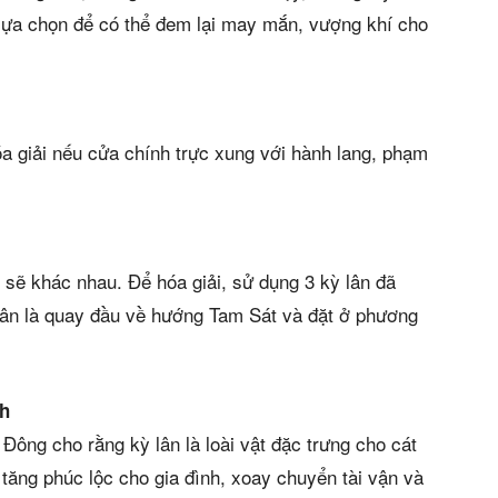
i lựa chọn để có thể đem lại may mắn, vượng khí cho
óa giải nếu cửa chính trực xung với hành lang, phạm
sẽ khác nhau. Để hóa giải, sử dụng 3 kỳ lân đã
ỳ lân là quay đầu về hướng Tam Sát và đặt ở phương
nh
ông cho rằng kỳ lân là loài vật đặc trưng cho cát
, tăng phúc lộc cho gia đình, xoay chuyển tài vận và