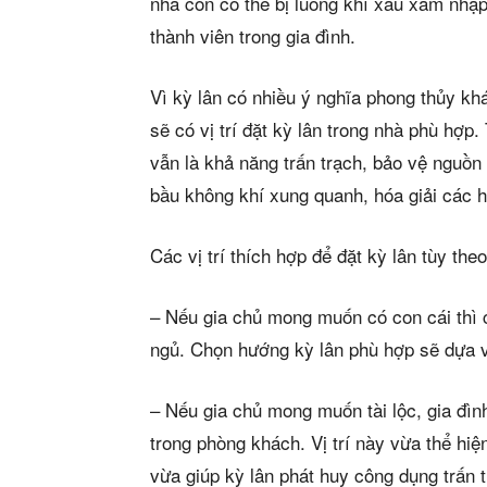
Mua b
nhà còn có thể bị luồng khí xấu xâm nhập
thành viên trong gia đình.
Cho t
Vì kỳ lân có nhiều ý nghĩa phong thủy kh
Thị tr
sẽ có vị trí đặt kỳ lân trong nhà phù hợp
Liên h
vẫn là khả năng trấn trạch, bảo vệ nguồn 
bầu không khí xung quanh, hóa giải các
Các vị trí thích hợp để đặt kỳ lân tùy t
5/5
(2 Review
– Nếu gia chủ mong muốn có con cái thì c
ngủ. Chọn hướng kỳ lân phù hợp sẽ dựa v
– Nếu gia chủ mong muốn tài lộc, gia đình
trong phòng khách. Vị trí này vừa thể hiện
vừa giúp kỳ lân phát huy công dụng trấn t