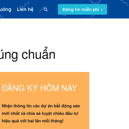
rường
Liên hệ
Đăng tin miễn phí
Search
đúng chuẩn
Search
5/5
(2 Reviews)
ĐĂNG KÝ HÔM NAY
Nhận thông tin các dự án bất động sản
mới nhất và chia sẻ tuyệt chiêu đầu tư
hiệu quả với hai lần mỗi tháng!