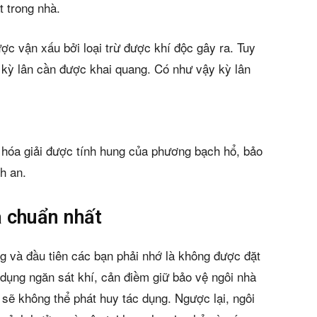
t trong nhà.
ược vận xấu bởi loại trừ được khí độc gây ra. Tuy
 kỳ lân cần được khai quang. Có như vậy kỳ lân
ể hóa giải được tính hung của phương bạch hổ, bảo
n bản cập nhật V3
h an.
iếm nhanh chóng hơn
à chuẩn nhất
 chủ
ng và đầu tiên các bạn phải nhớ là không được đặt
 dụng ngăn sát khí, cản điềm giữ bảo vệ ngôi nhà
 sẽ không thể phát huy tác dụng. Ngược lại, ngôi