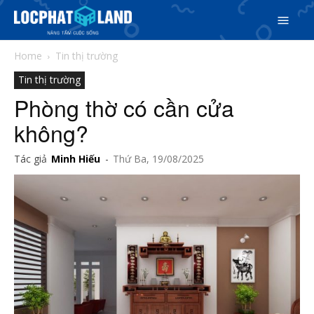
Home
Tin thị trường
Tin thị trường
Phòng thờ có cần cửa
không?
Search
Search
Tác giả
Minh Hiếu
-
Thứ Ba, 19/08/2025
Phiên bản cập nhật V3
& tìm kiếm nhanh chóng hơn
5/5
(3 Reviews)
Trang chủ
Dự án
Mua bán