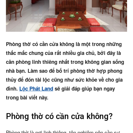
Cho thuê
Thị trường
Liên hệ
Phòng thờ có cần cửa không là một trong những
thắc mắc chung của rất nhiều gia chủ, bởi đây là
căn phòng linh thiêng nhất trong không gian sống
Search
nhà bạn. Làm sao để bố trí phòng thờ hợp phong
5/5
(3 Reviews)
thủy để đón tài lộc cũng như sức khỏe về cho gia
đình.
Lộc Phát Land
sẽ giải đáp giúp bạn ngay
trong bài viết này.
Phòng thờ có cần cửa không?
Phòng thờ là nơi linh thiêng, tôn nghiêm nên cần sự