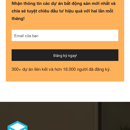
Nhận thông tin các dự án bất động sản mới nhất và
chia sẻ tuyệt chiêu đầu tư hiệu quả với hai lần mỗi
tháng!
Company
Email của bạn
Name
*
Đăng ký ngay!
300+ dự án liên kết và hơn 16.000 người đã đăng ký.