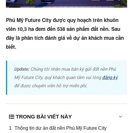
Dự án
Phú Mỹ Future City được quy hoạch trên khuôn
Mua bán
viên 10,3 ha đem đến 538 sản phẩm đất nền. Sau
đây là phân tích đánh giá về dự án khách mua cần
Cho thuê
biết.
Thị trường
Liên hệ
Update:
Chúng tôi nhận mua bán ký gửi đất nền Phú
Mỹ Future City, quý khách quan tâm vui lòng
đăng ký
để được chuyên viên hỗ trợ miễn phí.
Search
5/5
(19 Reviews)
TRONG BÀI VIẾT NÀY
Thông tin dự án đất nền Phú Mỹ Future City