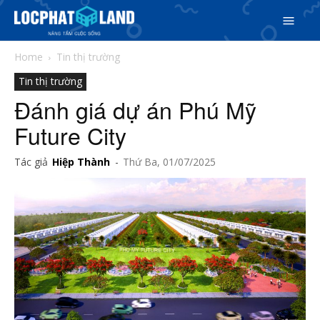
Home
Tin thị trường
Tin thị trường
Đánh giá dự án Phú Mỹ
Future City
Tác giả
Hiệp Thành
-
Thứ Ba, 01/07/2025
Search
Search
Phiên bản cập nhật V3
& tìm kiếm nhanh chóng hơn
5/5
(19 Reviews)
Trang chủ