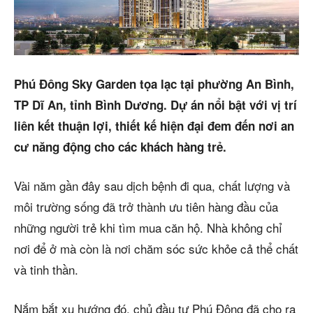
Dự án
Mua bán
Phú Đông Sky Garden tọa lạc tại phường An Bình,
Cho thuê
TP Dĩ An, tỉnh Bình Dương. Dự án nổi bật với vị trí
Thị trường
liên kết thuận lợi, thiết kế hiện đại đem đến nơi an
cư năng động cho các khách hàng trẻ.
Liên hệ
Vài năm gần đây sau dịch bệnh đi qua, chất lượng và
môi trường sống đã trở thành ưu tiên hàng đầu của
Search
những người trẻ khi tìm mua căn hộ. Nhà không chỉ
5/5
(1 Review)
nơi để ở mà còn là nơi chăm sóc sức khỏe cả thể chất
và tinh thần.
Nắm bắt xu hướng đó, chủ đầu tư Phú Đông đã cho ra