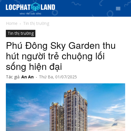
Home
Tin thị trường
Tin thị trường
Phú Đông Sky Garden thu
hút người trẻ chuộng lối
sống hiện đại
Tác giả
An An
-
Thứ Ba, 01/07/2025
Search
Search
Phiên bản cập nhật V3
& tìm kiếm nhanh chóng hơn
5/5
(1 Review)
Trang chủ