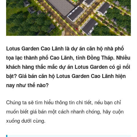
Trang chủ
Dự án
Mua bán
Lotus Garden Cao Lãnh là dự án căn hộ nhà phố
Cho thuê
tọa lạc thành phố Cao Lãnh, tỉnh Đồng Tháp. Nhiều
khách hàng thắc mắc dự án Lotus Garden có gì nổi
Thị trường
bật? Giá bán căn hộ Lotus Garden Cao Lãnh hiện
Liên hệ
nay như thế nào?
Chúng ta sẽ tìm hiểu thông tin chi tiết, nếu bạn chỉ
Search
muốn biết giá bán một cách nhanh chóng, hãy cuộn
xuống dưới cùng.
5/5
(1 Review)