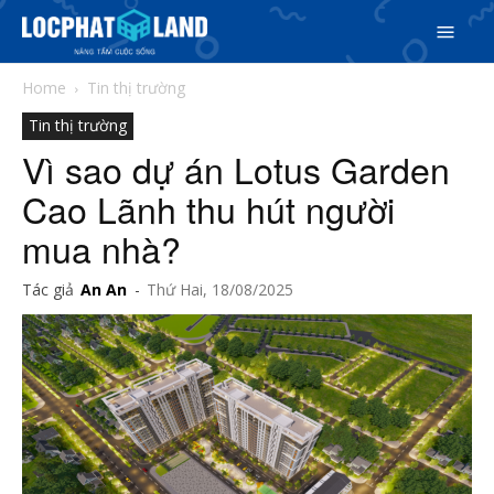
Home
Tin thị trường
Tin thị trường
Vì sao dự án Lotus Garden
Cao Lãnh thu hút người
mua nhà?
Tác giả
An An
-
Thứ Hai, 18/08/2025
Search
Search
Phiên bản cập nhật V3
& tìm kiếm nhanh chóng hơn
5/5
(1 Review)