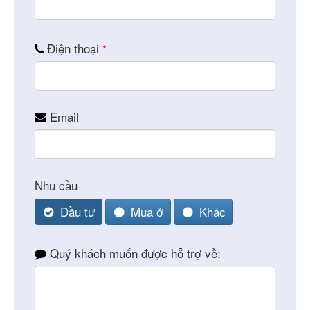
Điện thoại
*
Email
Email
Nhu cầu
*
Đầu tư
Mua ở
Khác
Quý khách muốn được hỗ trợ về: