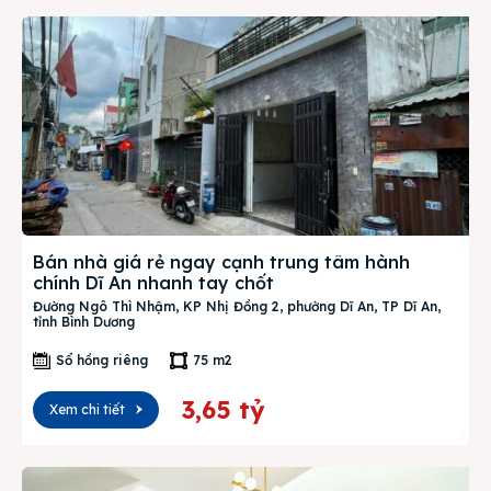
Bán nhà giá rẻ ngay cạnh trung tâm hành
chính Dĩ An nhanh tay chốt
Đường Ngô Thì Nhậm, KP Nhị Đồng 2, phường Dĩ An, TP Dĩ An,
tỉnh Bình Dương
Sổ hồng riêng
75 m2
3,65 tỷ
Xem chi tiết