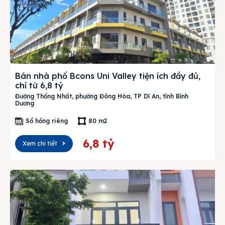
Bán nhà phố Bcons Uni Valley tiện ích đầy đủ,
chỉ từ 6,8 tỷ
Đường Thống Nhất, phường Đông Hòa, TP Dĩ An, tỉnh Bình
Dương
Sổ hồng riêng
80 m2
6,8 tỷ
Xem chi tiết