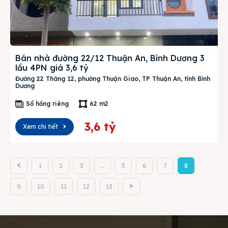
Bán nhà đường 22/12 Thuận An, Bình Dương 3
lầu 4PN giá 3,6 tỷ
Đường 22 Tháng 12, phường Thuận Giao, TP Thuận An, tỉnh Bình
Dương
Sổ hồng riêng
62 m2
3,6 tỷ
Xem chi tiết
1
2
3
…
5
6
7
8
9
10
11
12
13