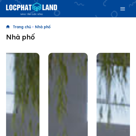
Trang chủ
Nhà phố
Nhà phố
Search
Search
Phiên bản cập nhật V3
& tìm kiếm nhanh chóng hơn
Trang chủ
Dự án
Mua bán
Cho thuê