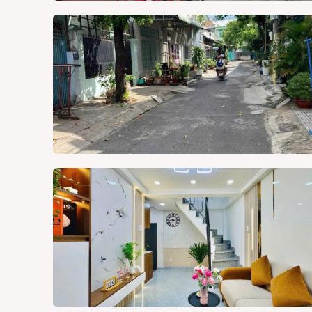
Thị tr
Liên h