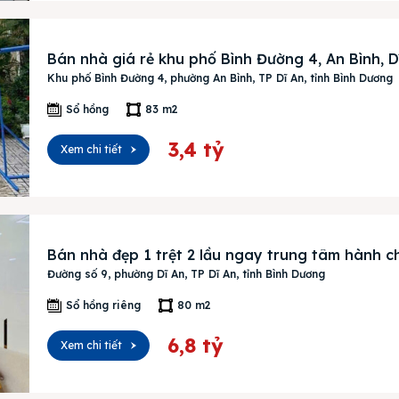
ường
ệ
Bán nhà giá rẻ khu phố Bình Đường 4, An Bình, D
Khu phố Bình Đường 4, phường An Bình, TP Dĩ An, tỉnh Bình Dương
Sổ hồng
83 m2
3,4 tỷ
Xem chi tiết
Bán nhà đẹp 1 trệt 2 lầu ngay trung tâm hành ch
Đường số 9, phường Dĩ An, TP Dĩ An, tỉnh Bình Dương
Sổ hồng riêng
80 m2
6,8 tỷ
Xem chi tiết