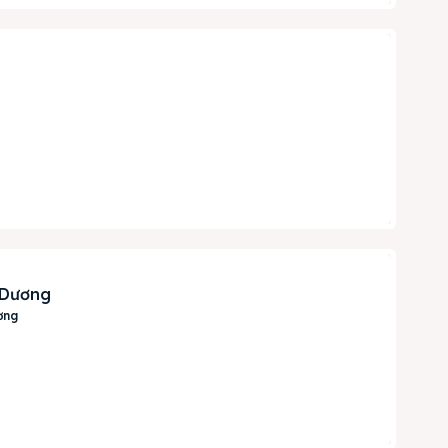
h Dương
ơng