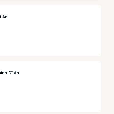
ĩ An
Search
ính Dĩ An