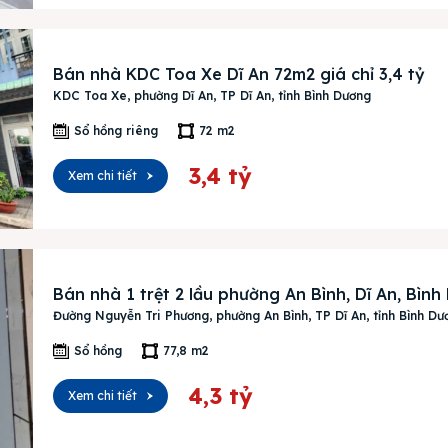
Bán nhà KDC Toa Xe Dĩ An 72m2 giá chỉ 3,4 tỷ
KDC Toa Xe, phường Dĩ An, TP Dĩ An, tỉnh Bình Dương
Sổ hồng riêng
72 m2
ên bản cập nhật V3
3,4 tỷ
Xem chi tiết
iếm nhanh chóng hơn
 chủ
Bán nhà 1 trệt 2 lầu phường An Bình, Dĩ An, Bìn
Đường Nguyễn Tri Phương, phường An Bình, TP Dĩ An, tỉnh Bình Dư
Sổ hồng
77,8 m2
án
4,3 tỷ
Xem chi tiết
huê