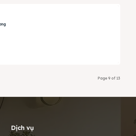
ương
Page 9 of 13
Dịch vụ