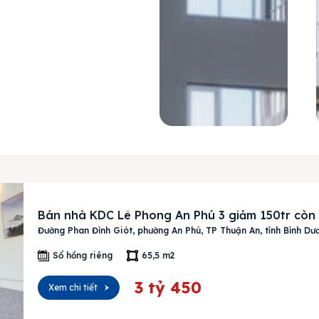
Bán nhà KDC Lê Phong An Phú 3 giảm 150tr còn
Đường Phan Đình Giót, phường An Phú, TP Thuận An, tỉnh Bình Dư
Sổ hồng riêng
65,5 m2
3 tỷ 450
Xem chi tiết