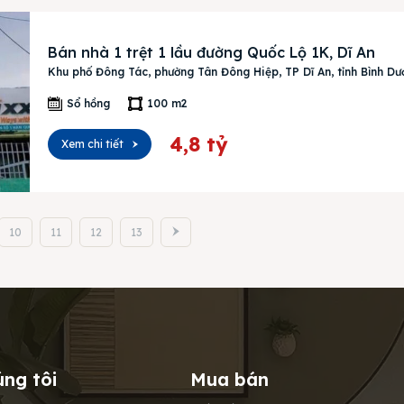
Bán nhà 1 trệt 1 lầu đường Quốc Lộ 1K, Dĩ An
Khu phố Đông Tác, phường Tân Đông Hiệp, TP Dĩ An, tỉnh Bình D
Sổ hồng
100 m2
4,8 tỷ
Xem chi tiết
10
11
12
13
úng tôi
Mua bán