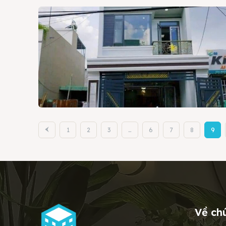
1
2
3
…
6
7
8
9
Về ch