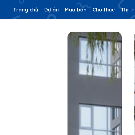
Trang chủ
Dự án
Mua bán
Cho thuê
Thị t