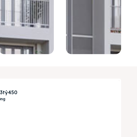
 3tỷ450
ơng