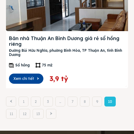
Bán nhà Thuận An Bình Dương giá rẻ sổ hồng
riêng
Đường Bùi Hữu Nghĩa, phường Bình Hòa, TP Thuận An, tỉnh Bình
Dương
Sổ hồng
75 m2
3,9 tỷ
Xem chi tiết
1
2
3
…
7
8
9
10
11
12
13