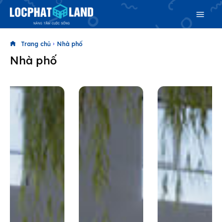
Trang chủ
Nhà phố
Nhà phố
Search
Search
Phiên bản cập nhật V3
& tìm kiếm nhanh chóng hơn
Trang chủ
Dự án
Mua bán
Cho thuê