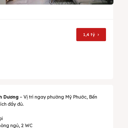
1,4 tỷ
nh Dương
– Vị trí ngay phường Mỹ Phước, Bến
ích đầy đủ.
ại
phòng ngủ, 2 WC