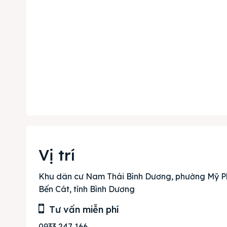
Phi
& tìm k
Trang
Vị trí
Dự án
Khu dân cư Nam Thái Bình Dương, phường Mỹ P
Bến Cát, tỉnh Bình Dương
Mua b
Tư vấn miễn phí
Cho t
0933 247 166