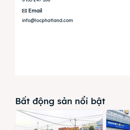
Thị tr
Email
Liên h
info@locphatland.com
Bất động sản nổi bật