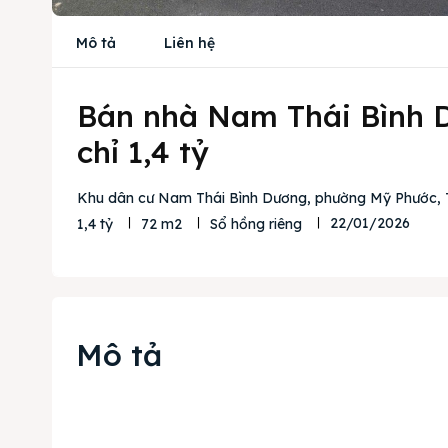
Mô tả
Liên hệ
Bán nhà Nam Thái Bình 
chỉ 1,4 tỷ
Khu dân cư Nam Thái Bình Dương, phường Mỹ Phước, T
22/01/2026
1,4 tỷ
72 m2
Sổ hồng riêng
Mô tả