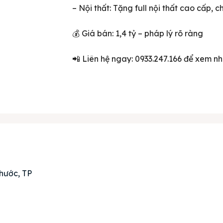
– Nội thất: Tặng full nội thất cao cấp, 
💰 Giá bán: 1,4 tỷ – pháp lý rõ ràng
📲 Liên hệ ngay: 0933.247.166 để xem nh
ên bản cập nhật V3
iếm nhanh chóng hơn
 chủ
hước, TP
án
huê