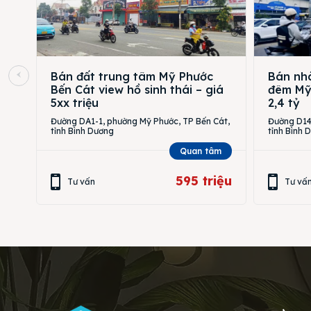
Bán đất trung tâm Mỹ Phước
Bán nhà
Bến Cát view hồ sinh thái – giá
đêm Mỹ 
5xx triệu
2,4 tỷ
Đường DA1-1, phường Mỹ Phước, TP Bến Cát,
Đường D14,
tỉnh Bình Dương
tỉnh Bình 
Quan tâm
595 triệu
Tư vấn
Tư vấ