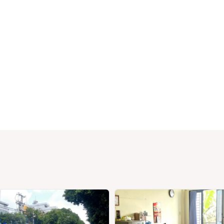
ường
ệ