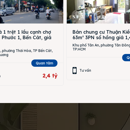
 1 trệt 1 lầu cạnh chợ
Bán chung cư Thuận Kiề
Phước 1, Bến Cát, giá
63m² 3PN sổ hồng giá 1,
Khu phố Tân An, phường Tân Đông
TP.HCM
 phường Thới Hòa, TP Bến Cát,
Dương
Q
Quan tâm
Tư vấn
2,4 tỷ
n