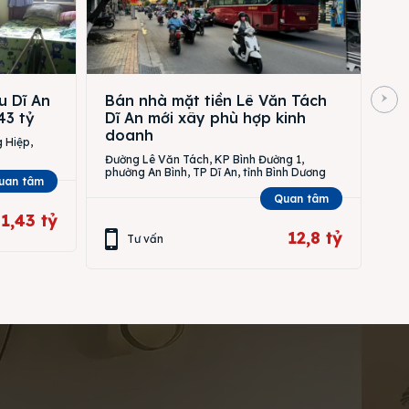
u Dĩ An
Bán nhà mặt tiền Lê Văn Tách
43 tỷ
Dĩ An mới xây phù hợp kinh
doanh
 Hiệp,
Đường Lê Văn Tách, KP Bình Đường 1,
phường An Bình, TP Dĩ An, tỉnh Bình Dương
uan tâm
Quan tâm
1,43 tỷ
12,8 tỷ
Tư vấn