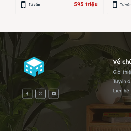
595 triệu
Tư vấn
Tư vấ
Về ch
Giới thi
Tuyển 
Liên hệ