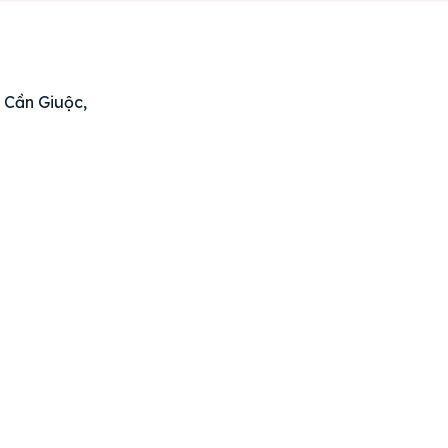
án
huê
 Cần Giuộc,
ường
ệ