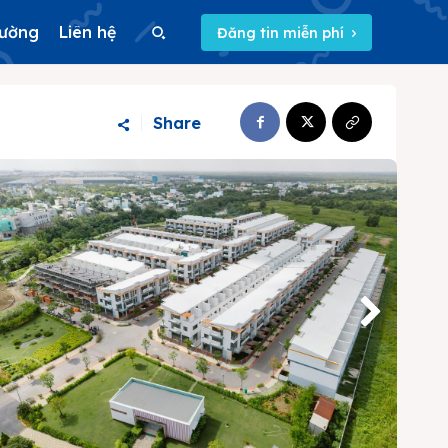
rường
Liên hệ
Đăng tin miễn phí
Search
Share
Search