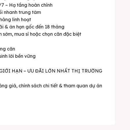
/7 – Hạ tầng hoàn chỉnh
ối nhanh trung tâm
háng linh hoạt
ãi & ân hạn gốc đến 18 tháng
n sớm, mua sỉ hoặc chọn căn đặc biệt
ừng căn
sinh lời bền vững
 GIỚI HẠN – ƯU ĐÃI LỚN NHẤT THỊ TRƯỜNG
ảng giá, chính sách chi tiết & tham quan dự án