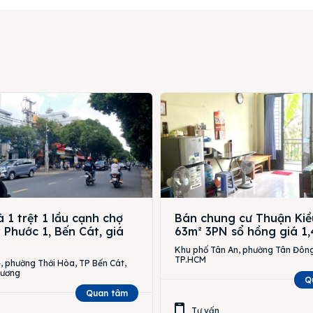
 1 trệt 1 lầu cạnh chợ
Bán chung cư Thuận Kiề
Phước 1, Bến Cát, giá
63m² 3PN sổ hồng giá 1,
Khu phố Tân An, phường Tân Đông
TP.HCM
 phường Thới Hòa, TP Bến Cát,
Dương
Q
Quan tâm
Tư vấn