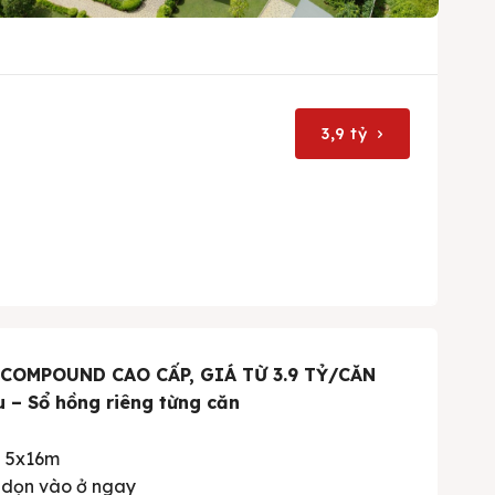
3,9 tỷ
 COMPOUND CAO CẤP, GIÁ TỪ 3.9 TỶ/CĂN
u – Sổ hồng riêng từng căn
ẩn 5x16m
, dọn vào ở ngay