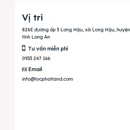
Mua b
Vị trí
Cho t
826E đường ấp 3 Long Hậu, xã Long Hậu, huyện
Thị tr
tỉnh Long An
Tư vấn miễn phí
Liên h
0933 247 166
Email
info@locphatland.com