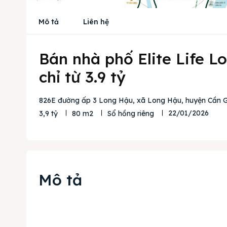
Mô tả
Liên hệ
Bán nhà phố Elite Life Lo
chỉ từ 3.9 tỷ
826E đường ấp 3 Long Hậu, xã Long Hậu, huyện Cần G
22/01/2026
3,9 tỷ
80 m2
Sổ hồng riêng
Mô tả