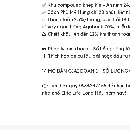
✅ Khu compound khép kín – An ninh 24
✅ Cách Phú Mỹ Hưng chỉ 20 phút, kết n
✅ Thanh toán 2.5%/tháng, dàn trải 18 t
✅ Vay ngân hàng Agribank 70%, miễn l
🎁 Chiết khấu lên đến 12% khi thanh toá
📜 Pháp lý minh bạch – Sổ hồng riêng t
🎯 Thích hợp an cư lâu dài hoặc đầu tư 
🚀 MỞ BÁN GIAI ĐOẠN 1 – SỐ LƯỢNG
ên bản cập nhật V3
👉 Liên hệ ngay 0933.247.166 để nhận b
iếm nhanh chóng hơn
nhà phố Elite Life Long Hậu hôm nay!
 chủ