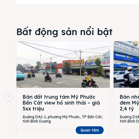
Bất động sản nổi bật
Bán đất trung tâm Mỹ Phước
Bán nhà
Bến Cát view hồ sinh thái – giá
đêm Mỹ 
5xx triệu
2,4 tỷ
Đường DA1-1, phường Mỹ Phước, TP Bến Cát,
Đường D14,
tỉnh Bình Dương
tỉnh Bình 
Quan tâm