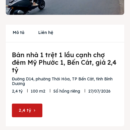
Cho thuê
Thị trường
Mô tả
Liên hệ
Liên hệ
Bán nhà 1 trệt 1 lầu cạnh chợ
Search
đêm Mỹ Phước 1, Bến Cát, giá 2,4
tỷ
Đường D14, phường Thới Hòa, TP Bến Cát, tỉnh Bình
Dương
27/07/2026
2,4 tỷ
100 m2
Sổ hồng riêng
2,4 tỷ