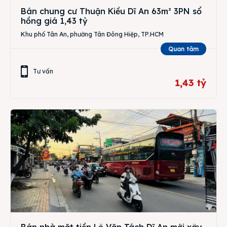
Bán chung cư Thuận Kiều Dĩ An 63m² 3PN sổ
hồng giá 1,43 tỷ
Khu phố Tân An, phường Tân Đông Hiệp, TP.HCM
Quan tâm
Tư vấn
1,43 tỷ
Bán nhà mặt tiền Lê Văn Tách Dĩ An mới xây