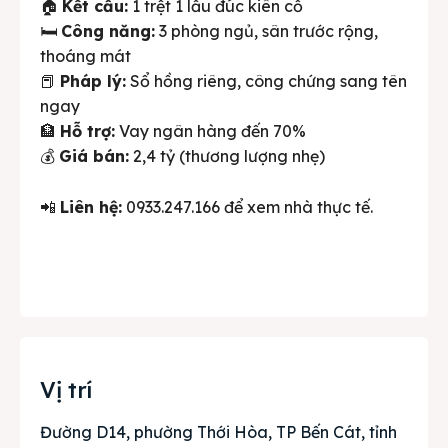
🏠
Kết cấu:
1 trệt 1 lầu đúc kiên cố
🛏️
Công năng:
3 phòng ngủ, sân trước rộng,
thoáng mát
📕
Pháp lý:
Sổ hồng riêng, công chứng sang tên
ngay
🏦
Hỗ trợ:
Vay ngân hàng đến 70%
💰
Giá bán:
2,4 tỷ (thương lượng nhẹ)
📲
Liên hệ:
0933.247.166 để xem nhà thực tế.
Vị trí
Đường D14, phường Thới Hòa, TP Bến Cát, tỉnh