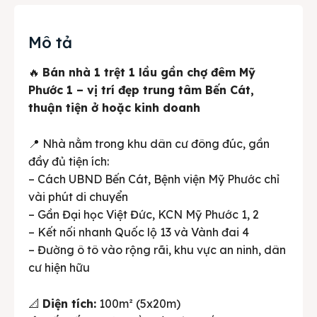
Mô tả
🔥
Bán nhà 1 trệt 1 lầu gần chợ đêm Mỹ
Phước 1 – vị trí đẹp trung tâm Bến Cát,
thuận tiện ở hoặc kinh doanh
📍 Nhà nằm trong khu dân cư đông đúc, gần
đầy đủ tiện ích:
– Cách UBND Bến Cát, Bệnh viện Mỹ Phước chỉ
vài phút di chuyển
– Gần Đại học Việt Đức, KCN Mỹ Phước 1, 2
– Kết nối nhanh Quốc lộ 13 và Vành đai 4
– Đường ô tô vào rộng rãi, khu vực an ninh, dân
cư hiện hữu
📐
Diện tích:
100m² (5x20m)