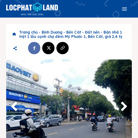
Trang chủ
Bình Dương
Bến Cát
Đất nền
Bán nhà 1
trệt 1 lầu cạnh chợ đêm Mỹ Phước 1, Bến Cát, giá 2,4 tỷ
Search
Search
Phiên bản cập nhật V3
& tìm kiếm nhanh chóng hơn
Trang chủ
Dự án
Mua bán