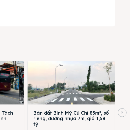
n Tách
Bán đất Bình Mỹ Củ Chi 85m², sổ
inh
riêng, đường nhựa 7m, giá 1,58
tỷ