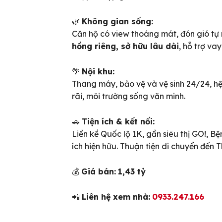
🌿
Không gian sống:
Căn hộ có view thoáng mát, đón gió tự 
hồng riêng, sở hữu lâu dài
, hỗ trợ va
🌴
Nội khu:
Thang máy, bảo vệ và vệ sinh 24/24, h
rãi, môi trường sống văn minh.
🚗
Tiện ích & kết nối:
Liền kề Quốc lộ 1K, gần siêu thị GO!, B
ích hiện hữu. Thuận tiện di chuyển đến 
ên bản cập nhật V3
💰
Giá bán:
1,43 tỷ
iếm nhanh chóng hơn
📲
Liên hệ xem nhà:
0933.247.166
 chủ