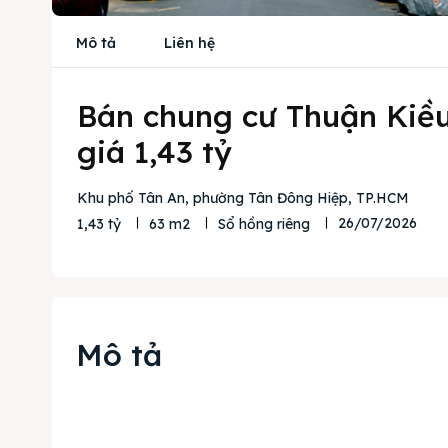
Mô tả
Liên hệ
Bán chung cư Thuận Kiều
giá 1,43 tỷ
Khu phố Tân An, phường Tân Đông Hiệp, TP.HCM
26/07/2026
1,43 tỷ
63 m2
Sổ hồng riêng
Mô tả