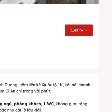
1,43 tỷ
h Dương, nằm liền kề Quốc lộ 1K, kết nối nhanh
 Dĩ An chỉ trong vài phút.
g ngủ, phòng khách, 1 WC
, không gian rộng
oặc nhu cầu ở lâu dài.