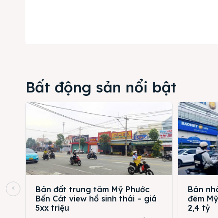
Bất động sản nổi bật
Bán đất trung tâm Mỹ Phước
Bán nhà
Bến Cát view hồ sinh thái – giá
đêm Mỹ 
5xx triệu
2,4 tỷ