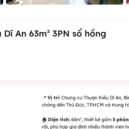
 Dĩ An 63m² 3PN sổ hồng
📍
Vị trí:
Chung cư Thuận Kiều Dĩ An, Bìn
chóng đến Thủ Đức, TP.HCM và trung tâm
🏠
Diện tích:
63m², thiết kế gồm
3 phòn
rãi, phù hợp gia đình nhiều thành viên h