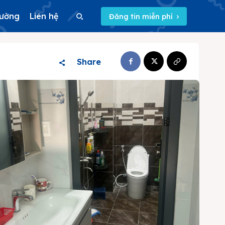
rường
Liên hệ
Đăng tin miễn phí
Search
Share
Search