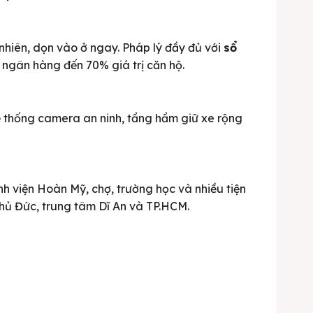
nhiên, dọn vào ở ngay. Pháp lý đầy đủ với
sổ
y ngân hàng đến 70% giá trị căn hộ.
ệ thống camera an ninh, tầng hầm giữ xe rộng
ệnh viện Hoàn Mỹ, chợ, trường học và nhiều tiện
Thủ Đức, trung tâm Dĩ An và TP.HCM.