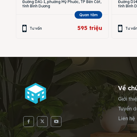
Đường DA1-1, phường Mỹ Phước, TP Bến Cát,
Đường D14,
tỉnh Bình Dương
tỉnh Bình 
Quan tâm
595 triệu
Tư vấn
Tư vấ
Về ch
Giới thi
Tuyển 
Liên hệ