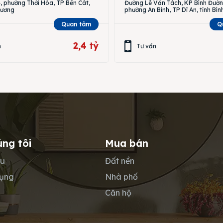
 phường Thới Hòa, TP Bến Cát,
Đường Lê Văn Tách, KP Bình Đườn
Dương
phường An Bình, TP Dĩ An, tỉnh Bì
Quan tâm
Q
2,4 tỷ
n
Tư vấn
úng tôi
Mua bán
ệu
Đất nền
dụng
Nhà phố
Căn hộ