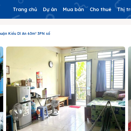
Trang chủ
Dự án
Mua bán
Cho thuê
Thị t
huận Kiều Dĩ An 63m² 3PN sổ