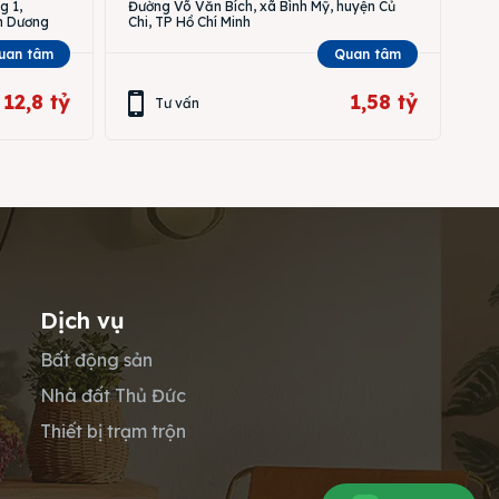
g 1,
Đường Võ Văn Bích, xã Bình Mỹ, huyện Củ
nh Dương
Chi, TP Hồ Chí Minh
uan tâm
Quan tâm
12,8 tỷ
1,58 tỷ
Tư vấn
Dịch vụ
Bất động sản
Nhà đất Thủ Đức
Thiết bị trạm trộn