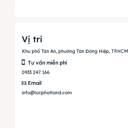
Dự án
Mua b
Cho t
Vị trí
Thị tr
Khu phố Tân An, phường Tân Đông Hiệp, TP.HCM
Liên h
Tư vấn miễn phí
0933 247 166
Email
info@locphatland.com