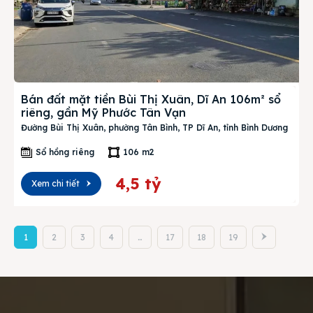
Bán đất mặt tiền Bùi Thị Xuân, Dĩ An 106m² sổ
riêng, gần Mỹ Phước Tân Vạn
Đường Bùi Thị Xuân, phường Tân Bình, TP Dĩ An, tỉnh Bình Dương
Sổ hồng riêng
106 m2
4,5 tỷ
Xem chi tiết
1
2
3
4
…
17
18
19