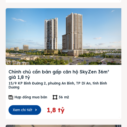
Chính chủ cần bán gấp căn hộ SkyZen 36m²
giá 1,8 tỷ
15/9 KP Bình Đường 2, phường An Bình, TP Dĩ An, tỉnh Bình
Dương
Hợp đồng mua bán
36 m2
1,8 tỷ
Xem chi tiết