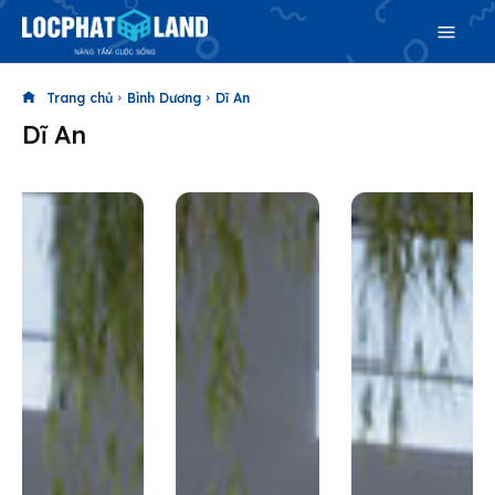
Trang chủ
Bình Dương
Dĩ An
Dĩ An
Search
Search
Phiên bản cập nhật V3
& tìm kiếm nhanh chóng hơn
Trang chủ
Dự án
Mua bán
Cho thuê