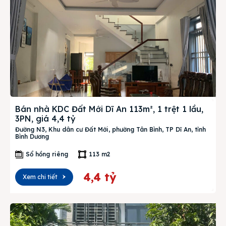
Bán nhà KDC Đất Mới Dĩ An 113m², 1 trệt 1 lầu,
3PN, giá 4,4 tỷ
Đường N3, Khu dân cư Đất Mới, phường Tân Bình, TP Dĩ An, tỉnh
Bình Dương
Sổ hồng riêng
113 m2
4,4 tỷ
Xem chi tiết