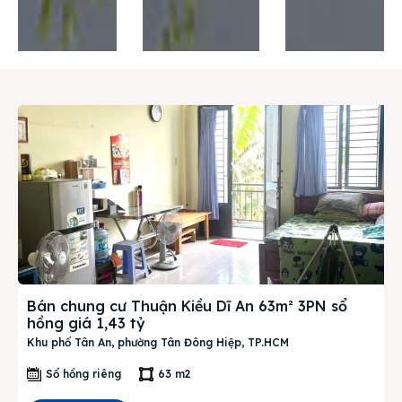
Thị trường
Liên hệ
Search
Bán chung cư Thuận Kiều Dĩ An 63m² 3PN sổ
hồng giá 1,43 tỷ
Khu phố Tân An, phường Tân Đông Hiệp, TP.HCM
Sổ hồng riêng
63 m2