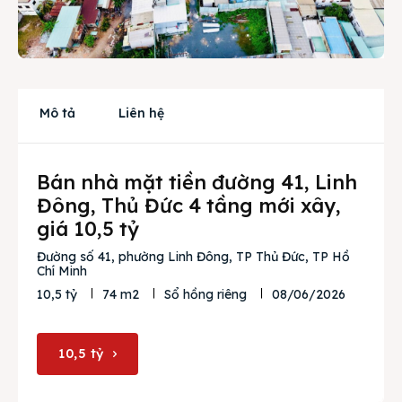
Cho thuê
Thị trường
Liên hệ
Mô tả
Liên hệ
Bán nhà mặt tiền đường 41, Linh
Search
Đông, Thủ Đức 4 tầng mới xây,
giá 10,5 tỷ
Đường số 41, phường Linh Đông, TP Thủ Đức, TP Hồ
Chí Minh
08/06/2026
10,5 tỷ
74 m2
Sổ hồng riêng
10,5 tỷ