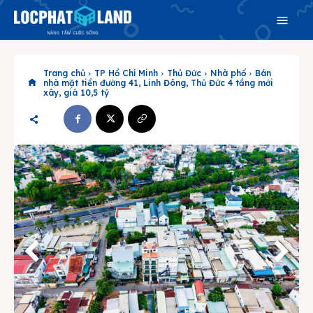
Trang chủ
TP Hồ Chí Minh
Thủ Đức
Nhà phố
Bán
nhà mặt tiền đường 41, Linh Đông, Thủ Đức 4 tầng mới
xây, giá 10,5 tỷ
Search
Search
Phiên bản cập nhật V3
& tìm kiếm nhanh chóng hơn
Trang chủ
Dự án
Mua bán