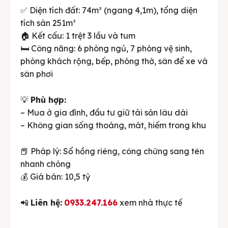
✅ Diện tích đất: 74m² (ngang 4,1m), tổng diện
tích sàn 251m²
🏠 Kết cấu: 1 trệt 3 lầu và tum
🛏️ Công năng: 6 phòng ngủ, 7 phòng vệ sinh,
phòng khách rộng, bếp, phòng thờ, sân để xe và
sân phơi
💡
Phù hợp:
– Mua ở gia đình, đầu tư giữ tài sản lâu dài
– Không gian sống thoáng, mát, hiếm trong khu
📕 Pháp lý: Sổ hồng riêng, công chứng sang tên
nhanh chóng
💰 Giá bán: 10,5 tỷ
📲
Liên hệ:
0933.247.166
xem nhà thực tế