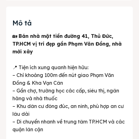
Mô tả
🏡
Bán nhà mặt tiền đường 41, Thủ Đức,
TP.HCM vị trí đẹp gần Phạm Văn Đồng, nhà
mới xây
📍 Tiện ích xung quanh hiện hữu:
– Chỉ khoảng 100m đến nút giao Phạm Văn
Đồng & Kha Vạn Cân
– Gần chợ, trường học các cấp, siêu thị, ngân
hàng và nhà thuốc
– Khu dân cư đông đúc, an ninh, phù hợp an cư
lâu dài
– Di chuyển nhanh về trung tâm TP.HCM và các
quận lân cận