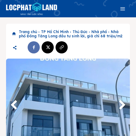
Trang chủ
TP Hồ Chí Minh
Thủ Đức
Nhà phố
Nhà
phố Đông Tăng Long đầu tư sinh lời, giá chỉ 68 triệu/m2
Search
Search
Phiên bản cập nhật V3
& tìm kiếm nhanh chóng hơn
Trang chủ
Dự án
Mua bán