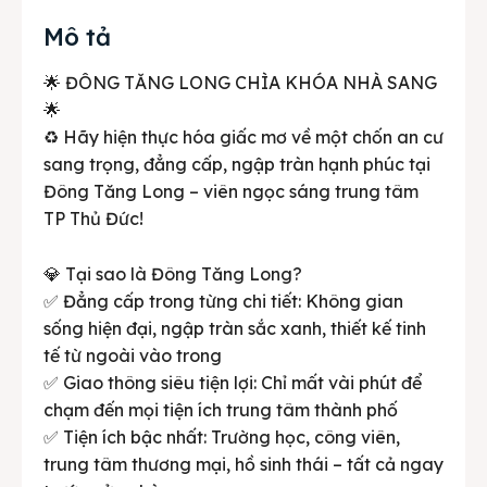
Mô tả
🌟 ĐÔNG TĂNG LONG CHÌA KHÓA NHÀ SANG
🌟
♻️ Hãy hiện thực hóa giấc mơ về một chốn an cư
sang trọng, đẳng cấp, ngập tràn hạnh phúc tại
Đông Tăng Long – viên ngọc sáng trung tâm
TP Thủ Đức!
💎 Tại sao là Đông Tăng Long?
✅ Đẳng cấp trong từng chi tiết: Không gian
sống hiện đại, ngập tràn sắc xanh, thiết kế tinh
tế từ ngoài vào trong
✅ Giao thông siêu tiện lợi: Chỉ mất vài phút để
chạm đến mọi tiện ích trung tâm thành phố
✅ Tiện ích bậc nhất: Trường học, công viên,
trung tâm thương mại, hồ sinh thái – tất cả ngay