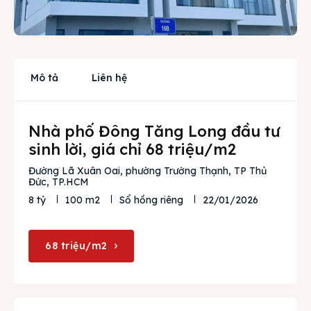
Cho thuê
Thị trường
Mô tả
Liên hệ
Liên hệ
Nhà phố Đông Tăng Long đầu tư
Search
sinh lời, giá chỉ 68 triệu/m2
Đường Lã Xuân Oai, phường Trường Thạnh, TP Thủ
Đức, TP.HCM
22/01/2026
8 tỷ
100 m2
Sổ hồng riêng
68 triệu/m2