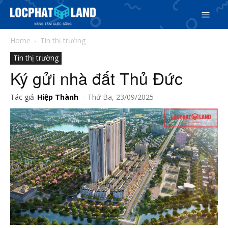
Home
Tin thị trường
Tin thị trường
Ký gửi nhà đất Thủ Đức
Tác giả
Hiệp Thành
-
Thứ Ba, 23/09/2025
Search
Search
Phiên bản cập nhật V3
& tìm kiếm nhanh chóng hơn
5/5
(50 Reviews)