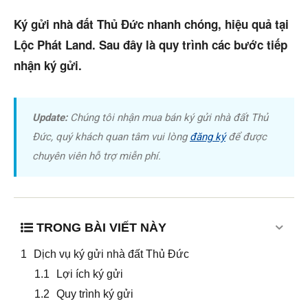
Trang chủ
Ký gửi nhà đất Thủ Đức nhanh chóng, hiệu quả tại
Dự án
Lộc Phát Land. Sau đây là quy trình các bước tiếp
nhận ký gửi.
Mua bán
Cho thuê
Update:
Chúng tôi nhận mua bán ký gửi nhà đất Thủ
Thị trường
Đức, quý khách quan tâm vui lòng
đăng ký
để được
chuyên viên hỗ trợ miễn phí.
Liên hệ
Search
TRONG BÀI VIẾT NÀY
5/5
(50 Reviews)
Dịch vụ ký gửi nhà đất Thủ Đức
Lợi ích ký gửi
Quy trình ký gửi