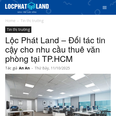
Home
Tin thị trường
Tin thị trường
Lộc Phát Land – Đối tác tin
cậy cho nhu cầu thuê văn
Search
phòng tại TP.HCM
Search
Phiên bản cập nhật V3
Tác giả
An An
-
Thứ Bảy, 11/10/2025
& tìm kiếm nhanh chóng hơn
5/5
(3 Reviews)
Trang chủ
Dự án