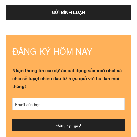
ĐĂNG KÝ HÔM NAY
Nhận thông tin các dự án bất động sản mới nhất và
chia sẻ tuyệt chiêu đầu tư hiệu quả với hai lần mỗi
tháng!
Email
*
Email của bạn
Đăng ký ngay!